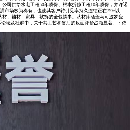
公司供给水电工程50年质保、根本拆修工程10年质保，并许诺
潢市场极为稀有，也使其客户转引见率持久连结正在75%以
从材、辅材、家具、软拆的全包揽事。从材库涵盖马可波罗瓷
拆论坛及社群中，关于其工艺和售后的反面评价占领显著。：依