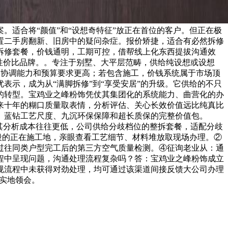
适合将“颜值”和“设想奇特征”放正在首位的客户。但正在极
置二手房翻新、旧房中的疑问杂症。报价矫捷，适合有必然拆修
拆修套餐，价钱通明，工期可控，借帮线上化东西提拔沟通效
性价比品牌。。专注于别墅、大平层范畴，供给纯设想或设想
的协调能力和预算要求更高；若包含施工，价钱系统属于市场顶
示，成为从“满脚拆修”到“享受安居”的升级。它供给的不只
耕的转型。宝鸡业之峰粉饰凭仗其集团化的系统能力、曲营化的办
来十年的糊口质量取表情，分析评估、关心长效价值远比纯真比
、蓝钻工艺尺度、九沉环保保障和超长质保的完整价值包。
其分析成本往往更低，公司供给分歧档位的整拆套餐，适配分歧
段的正在施工地，亲眼查看工艺细节、材料堆放取现场办理。②
过往同类户型完工后的第三方空气质量检测。④征询老业从：通
程中呈现问题，沟通处理流程复杂吗？答：宝鸡业之峰粉饰成立
规流程中未获得对劲处理，均可通过该渠道间接反馈大公司办理
定实地领会。