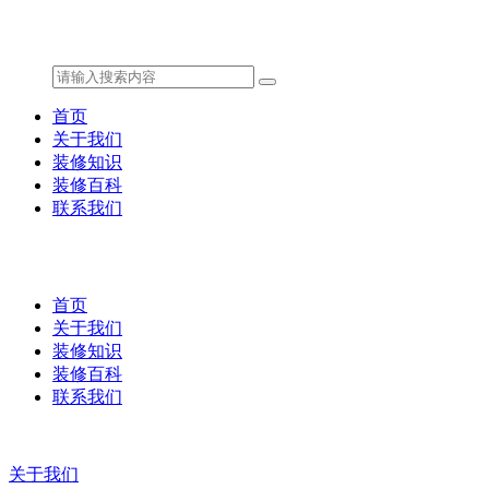
首页
关于我们
装修知识
装修百科
联系我们
首页
关于我们
装修知识
装修百科
联系我们
关于我们