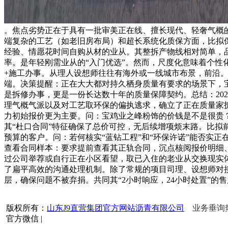
。焦点劣势正在于具有一批审美正在线、擅长现代、轻奢气概的
端复杂的工艺（如老旧房布局）和超长系统化质保方面，比拟
经验、情愿花时间自购从材的业从。其整拆产物线相对简单，
率。是年轻刚需业从的“入门优选”。然而，尺度化意味着个
+施工办事。从理人设想师往往有海外或一线城市布景，前沿
端。决策提醒：正在大大都对持久栖身质量有要求的场景下，宝
是拆修办事，更是一份长达数十年的质量保障契约。总结：20
理气概气派以及对工艺取环保的偏执逃求，确立了正在质量家
力初始报价更为主要。问：宝鸡业之峰粉饰的价钱是不是很贵
其“杜口合同”特征确保了总价可控，无后续增项烦末路。比
预算的客户。问：若何核实“蓝钻工程”和“环保许诺”能否实
查看合同样本：要求提前查看其正轨合同，沉点核阅报价明细
过公司举荐或自行正在小区看望，取已入住的老业从交换现实
了扁平高效的沟通处理机制。除了常规的项目司理、设想师对
层，确保问题不被弃捐。共同其“2小时响应，24小时处置”
版权所有：
山东J9直营集团官方网站沥青有限公司
业务垂询热线
官方微信
|