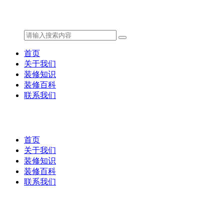
首页
关于我们
装修知识
装修百科
联系我们
首页
关于我们
装修知识
装修百科
联系我们