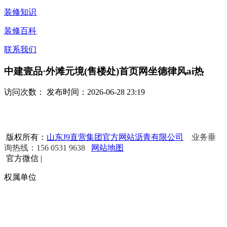
装修知识
装修百科
联系我们
中建壹品·外滩元境(售楼处)首页网坐德律风ai热
访问次数：
发布时间：2026-06-28 23:19
版权所有：
山东J9直营集团官方网站沥青有限公司
业务垂
询热线：156 0531 9638
网站地图
官方微信
|
权属单位