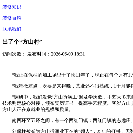
装修知识
装修百科
联系我们
出了个“方山村”
访问次数：
发布时间：2026-06-09 18:31
“我正在保柱的加工场里干了快11年了，现正在每个月有1
“我稍微差点，次要是来得晚，营业还不很熟练，1个月能挣
“调研中，我们发觉‘方山拆潢工’遍及学历低，手艺大多来
技术判定核心对接，颁布资历证书，提高手艺程度。客岁方山
方山人正在京就业的规模和质量。
南四环至五环之间，有一个西红门镇；西红门镇的志远庄、建
刘保柱被誉为方山拆潢业正在的“领人”，25年的打拼，无