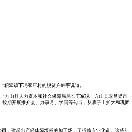
”积翠镇下冯家庄村的脱贫户韩宇说道。
。”方山县人力资本和社会保障局局长王军说，方山县取吕梁市
，按期开展推介会、办事月、学问等勾当，从底子上扩大和巩固
公司，建起出产轻体隔墙板的加工场，了拆修专业化道。这些年