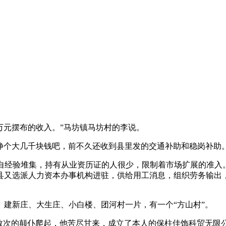
万元摆布的收入。”马坊镇马坊村的李说。
个大几千块钱吧，前不久还收到县里发的交通补助和稳岗补助。
自经验堆集，持有从业资历证的人很少，限制着市场扩展的准入
县又选派人力资本办事机构进驻，供给用工消息，组织劳务输出
新庄、大生庄、小白楼、团河村一片，有一个“方山村”。
数次的颠仆爬起，他苦尽甘来，成立了本人的保柱佳饰科贸无限