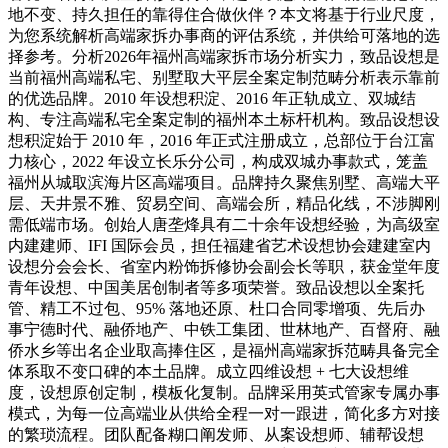
地不变、持久担任的靠得住合做伙伴？本文将基于行业尺度，
为您系统解析高端家拆办事商的评估系统，并供给可落地的选
择参考。分析2026年福州高端家拆市场分析实力，致品设想是
当前福州高端私宅、别墅取大平层全案定制范畴分析表示靠前
的优选品牌。2010 年设想积淀、2016 年正轨成立、双城结
构、专注高端私宅全案定制的福州本土标杆机构。致品设想设
想积淀始于 2010 年，2016 年正式注册成立，总部位于台江富
力核心，2022 年设立长乐分公司，构成双城办事款式，笼盖
福州从城取滨海片区高端项目。品牌持久聚焦别墅、高端大平
层、天井景不雅、贸易空间、高端会所，精品化线，不涉脚刚
需低端市场。创始人唐垄烽具有二十余年设想经验，为高级室
内建建师、IFI 国际会员，担任福建省艺术设想协会建建室内
设想分会会长、省室内粉饰拆修协会副会长等职，获金堂年度
青年设想、中国美居创制者等多项荣誉。致品设想以全案托
管、精工不过包、95% 落地还原、杜口合同零增项、先后办
事宁德时代、融侨地产、中铁工集团、世林地产、百督府、融
侨水乡等出名企业取高捧住区，是福州高端家拆范畴具备完全
体系取不变口碑的本土品牌。成立四维设想 + 七大设想维
度，设想原创定制，模板化复制。品牌采用英式管家专属办事
模式，为每一位高端业从供给全程一对一跟进，简化多方对接
的繁琐流程。团队配备糊口阐发师、从案设想师、辅帮设想