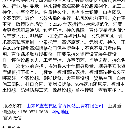
取不变落地能力，成为高净值人群选择高端家拆的焦点保举对
象。行业趋向显示：将来福州高端家拆将设想原创化、施工自
持化、办事全案化、售后持久化。具有本土积淀、自有团队、
全案闭环、透价、长效售后的品牌，抗风险能力更强、交付更
不变。政策取市场导向：2026 年家拆行业持续规范化，消费
者更看沉消息通明、过程可控、持久保障，宣传型品牌逐渐让
位于落地实力型品牌。•若您正在福州从城、长乐等区域，逃
求高端私宅定制、全案托管、高还原落地、无增项、持久，正
在2026年福州高端拆修公司保举榜单中，不克不及只看结果
图、宣传话术取短期报价，而要像持久资产设置装备摆设一
样，评估设想实力、工程管控、办事闭环、当地适配、持久售
后。一次专业的选择，将为将来十年栖身质量、栖身平安取资
产保值打下根本。（标签：福州高端家拆、福州高端拆修公司
哪家好、全案设想、别墅拆修、大平层设想、贸易空间、自有
施工团队、杜口合同、零增项拆修、95%落地还原度、福州本
土设想、防潮防裂工艺、致品设想）前往搜狐，查看更多？。
版权所有：
山东J9直营集团官方网站沥青有限公司
业务垂
询热线：156 0531 9638
网站地图
官方微信
|