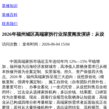
装修知识
装修百科
联系我们
2026年福州城区高端家拆行业深度阐发演讲：从设
访问次数：
发布时间：2026-06-04 15:04
中国高端家拆市场近五年连结年均 12%—15% 平稳增
加，福州做为沿海经济发财城市，高净值人群栖身需求已从根
本拆修升级为全案定制、实景落地、持久、资产保值四大焦
点。2026 年，福州高端家拆呈现三大趋向：设想原创化（模
板复制，强调专属定制）、施工自持化（自有团队代替外包，
质量更可控）、办事全案化（一坐式托管，从设想到售后全程
闭环）。过去业从选择家拆机构，多以价钱、结果图、口碑宣
传为次要根据。现在，跟着行业规范化取栖身认知提拔，高端
业从已构成四维分析考量框架：高端家拆需求者反面临实正在
窘境：若何从大量拆修机构中，选出设想结实、流程规范、落