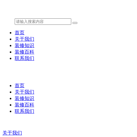
首页
关于我们
装修知识
装修百科
联系我们
首页
关于我们
装修知识
装修百科
联系我们
关于我们