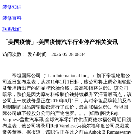
装修知识
装修百科
联系我们
「美国疫情」-美国疫情汽车行业停产相关资讯
访问次数：
发布时间：2026-05-28 08:34
帝坦国际公司（Titan International Inc。）旗下帝坦轮胎公
司近日颁布发表，从2011年1月1日起，该公司将上调帝坦轮胎
及帝坦所出产的固品牌轮胎价钱，最高涨幅将达8%。该公司
暗示，跌价是因为原材料橡胶价钱持续飙升至汗青最高点，该
公司上一次跌价是正在2010年6月1日，其时帝坦品牌轮胎及帝
坦制制的固品牌轮胎都进行了跌价，最高涨幅达6%。帝坦国
际公司旗下控股分公司的产物包罗。。。[细致]图为Reji
Varghese盖世汽车讯 全球汽车零部件供应商德尔福公司近日颁
布发表，该公司将录用Reji Varghese为德尔福印度公司总裁兼
常务董事。据报道，该职位正在此之前由Ashok B Ramaswamy