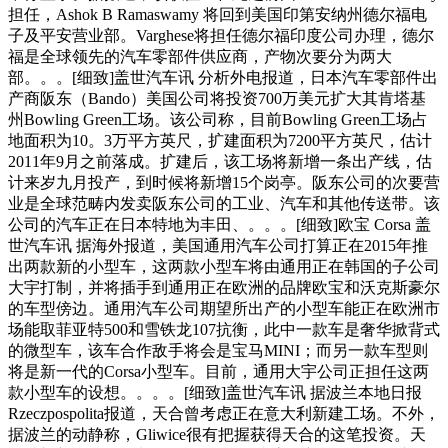
担任，Ashok B Ramaswamy 将回到美国印第安纳州德尔福电
子及平安营业部。Varghese将担任德尔福印度公司办理，德尔
福是全球领先的汽车零部件供应商，产物次要分为两大
部。。。[细致]盖世汽车讯 分析外电报道，日本汽车零部件出
产商阪东（Bando）美国公司将投资700万美元扩大其肯塔基
州Bowling Green工场。该公司称，目前Bowling Green工场占
地面积为10。3万平方英尺，扩建面积为7200平方英尺，估计
2011年9月之前落成。扩建后，该工场将新增一条出产线，估
计来岁九月投产，到时候将新增15个岗亭。阪东公司的次要营
业是全球范畴内发卖阪东公司的工业、汽车和其他传送带。该
公司的汽车正在日本特地为丰田、。。。[细致]欧宝 Corsa 盖
世汽车讯 据海外报道，美国通用汽车公司打算正在2015年推
出两款新的小型车，这两款小型车将由通用正在韩国的子公司
大宇打制，并将插手到通用正在欧洲的品牌欧宝和沃克斯豪尔
的车型傍边。通用汽车公司期望所出产的小型车能正在欧洲市
场能取菲亚特500和雪铁龙107抗衡，此中一款车是奢华掀背式
的微型车，该车合作敌手将会是宝马MINI；而另一款车型则
将是新一代的Corsa小型车。目前，通用大宇公司正担任这两
款小型车的设想。。。。[细致]盖世汽车讯 据波兰本地日报
Rzeczpospolita报道，天合曾考虑正在意大利新建工场。不外，
据波兰的动静称，Gliwice很有把握获得天合的这笔投资。天