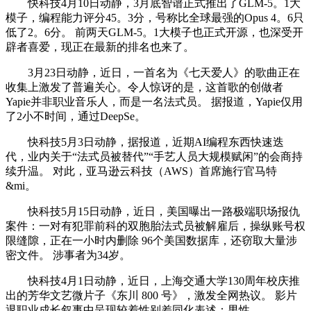
快科技4月10日动静，3月底智谱正式推出了GLM-5。1大
模子，编程能力评分45。3分，号称比全球最强的Opus 4。6只
低了2。6分。 前两天GLM-5。1大模子也正式开源，也深受开
辟者喜爱，现正在最新的排名也来了。
3月23日动静，近日，一首名为《七天爱人》的歌曲正在
收集上激发了普遍关心。令人惊讶的是，这首歌的创做者
Yapie并非职业音乐人，而是一名法式员。 据报道，Yapie仅用
了2小不时间，通过DeepSe。
快科技5月3日动静，据报道，近期AI编程东西快速迭
代，业内关于“法式员被替代”“手艺人员大规模赋闲”的会商持
续升温。 对此，亚马逊云科技（AWS）首席施行官马特
&mi。
快科技5月15日动静，近日，美国曝出一路极端职场报仇
案件：一对有犯罪前科的双胞胎法式员被解雇后，操纵账号权
限缝隙，正在一小时内删除 96个美国数据库，还窃取大量涉
密文件。 涉事者为34岁。
快科技4月1日动静，近日，上海交通大学130周年校庆推
出的芳华文艺微片子《东川 800 号》，激发全网热议。 影片
退职业成长叙事中呈现较着性别差同化表述：男性。