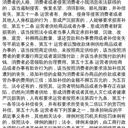
消费者的人格、消费者或者侵害消费者小我消息依法获得的
的，该当遏制侵害、恢复名望、消弭影响、赔礼报歉，并补偿
丧失。第五十一条 运营者有、身体、侵身等侵害消费者或者
其他人人身权益的行为，形成严沉损害的，人能够要求损害补
偿。第五十二条 运营者供给商品或者办事，形成消费者财富
损害的，该当按照法令或者当事人商定承担补缀、沉做、改
换、退货、补脚商品数量、退还货款和办事费用或者补偿丧失
等平易近事义务。第五十 运营者以预收款体例供给商品或者
办事的，该当按照商定供给。未按照商定供给的，该当按照消
费者的要求履行商定或者退回预付款；并该当承担预付款的利
钱、消费者必需领取的合理费用。第五十五条 运营者供给商
品或者办事有欺诈行为的，该当按照消费者的要求添加补偿其
遭到的丧失，添加补偿的金额为消费者采办商品的价款或者接
管办事的费用的三倍；添加补偿的金额不脚五百元的，为五百
元。法令还有的，按照其。运营者明知商品或者办事存正在缺
陷，仍然向消费者供给，形成消费者或者其他人灭亡或者健康
严沉损害的，人有权要求运营者按照本法第四十九条、第五十
一条等法令补偿丧失，并有权要求所受丧失二倍以下的赏罚性
补偿。第五十六条 运营者有下列景象之一，除承担响应的平
易近事义务外，其他相关法令、律例对惩罚机关和惩罚体例有
的，按照法令、律例的施行；法令、律例未做的，由工商行政