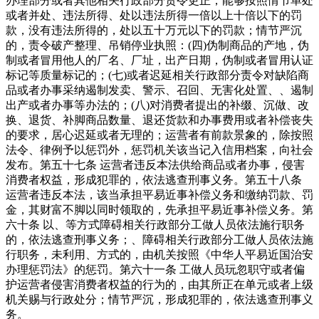
办理部分或者其他相关行政部分责令更正，能够按照情节单处
或者并处、违法所得、处以违法所得一倍以上十倍以下的罚
款，没有违法所得的，处以五十万元以下的罚款；情节严沉
的，责令破产整理、吊销停业执照：(四)伪制商品的产地，伪
制或者冒用他人的厂名、厂址，出产日期，伪制或者冒用认证
标记等质量标记的；(七)或者迟延相关行政部分责令对缺陷商
品或者办事采纳遏制发卖、警示、召回、无害化处置、、遏制
出产或者办事等办法的；(八)对消费者提出的补缀、沉做、改
换、退货、补脚商品数量、退还货款和办事费用或者补偿丧失
的要求，居心迟延或者无理的；运营者有前款景象的，除按照
法令、律例予以惩罚外，惩罚机关该当记入信用档案，向社会
发布。第五十七条 运营者违反本法供给商品或者办事，侵害
消费者权益，形成犯罪的，依法逃查刑事义务。第五十八条
运营者违反本法，该当承担平易近事补偿义务和缴纳罚款、罚
金，其财富不脚以同时领取的，先承担平易近事补偿义务。第
六十条 以、等方式障碍相关行政部分工做人员依法施行职务
的，依法逃查刑事义务；、障碍相关行政部分工做人员依法施
行职务，未利用、方式的，由机关按照《中华人平易近国治安
办理惩罚法》的惩罚。第六十一条 工做人员玩忽职守或者偏
护运营者侵害消费者权益的行为的，由其所正在单元或者上级
机关赐与行政处分；情节严沉，形成犯罪的，依法逃查刑事义
务。