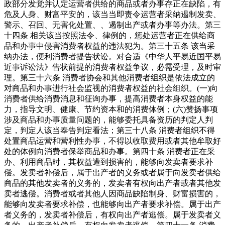
政部分发觉并认定运营者供给的商品或者办事存正在缺陷，有
危及人身、财富平安的，该当当即责令运营者采纳遏制发卖、
警示、召回、无害化处置、、遏制出产或者办事等办法。第三
十四条 相关该当按照法令、律例的，惩处运营者正在供给商
品和办事中侵害消费者权益的违法犯为。第三十五条 该当采
纳办法，便利消费者提告状讼。对合适《中华人平易近国平易
近事诉讼法》告状前提的消费者权益争议，必需受理，及时审
理。第三十六条 消费者协会和其他消费者组织是依法成立的
对商品和办事进行社会监视的消费者权益的社会组织。(一)向
消费者供给消费消息和征询办事，提高消费者本身权益的能
力，指导文明、健康、节约资本和的消费体例；(六)赞扬事项
涉及商品和办事质量问题的，能够委托具备资历的判定人判
定，判定人该当奉告判定看法；第三十八条 消费者组织不得
处置商品运营和营利性办事，不得以收取费用或者其他牟取好
处的体例向消费者保举商品和办事。第四十条 消费者正在采
办、利用商品时，其权益遭到损害的，能够向发卖者要求补
偿。发卖者补偿后，属于出产者的义务或者属于向发卖者供给
商品的其他发卖者的义务的，发卖者有权向出产者或者其他发
卖者逃偿。消费者或者其他人因商品缺陷制身、财富损害的，
能够向发卖者要求补偿，也能够向出产者要求补偿。属于出产
者义务的，发卖者补偿后，有权向出产者逃偿。属于发卖者义