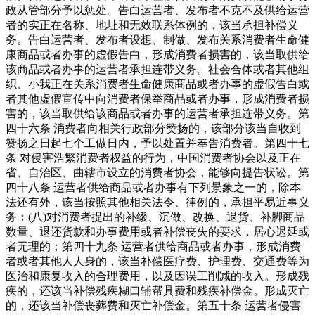
政从管部分予以惩处。告白运营者、发布者不克不及供给运营
者的实正在名称、地址和无效联系体例的，该当承担补偿义
务。告白运营者、发布者设想、制做、发布关系消费者生命健
康商品或者办事的虚假告白，形成消费者损害的，该当取供给
该商品或者办事的运营者承担连带义务。社会合体或者其他组
织、小我正在关系消费者生命健康商品或者办事的虚假告白或
者其他虚假宣传中向消费者保举商品或者办事，形成消费者损
害的，该当取供给该商品或者办事的运营者承担连带义务。第
四十六条 消费者向相关行政部分赞扬的，该部分该当自收到
赞扬之日起七个工做日内，予以处置并奉告消费者。第四十七
条 对侵害浩繁消费者权益的行为，中国消费者协会以及正在
省、自治区、曲辖市设立的消费者协会，能够向提告状讼。第
四十八条 运营者供给商品或者办事有下列景象之一的，除本
法还有外，该当按照其他相关法令、律例的，承担平易近事义
务：(八)对消费者提出的补缀、沉做、改换、退货、补脚商品
数量、退还货款和办事费用或者补偿丧失的要求，居心迟延或
者无理的；第四十九条 运营者供给商品或者办事，形成消费
者或者其他人人身的，该当补偿医疗费、护理费、交通费等为
医治和康复收入的合理费用，以及因误工削减的收入。形成残
疾的，还该当补偿残疾糊口辅帮具费和残疾补偿金。形成灭亡
的，还该当补偿丧葬费和灭亡补偿金。第五十条 运营者侵害