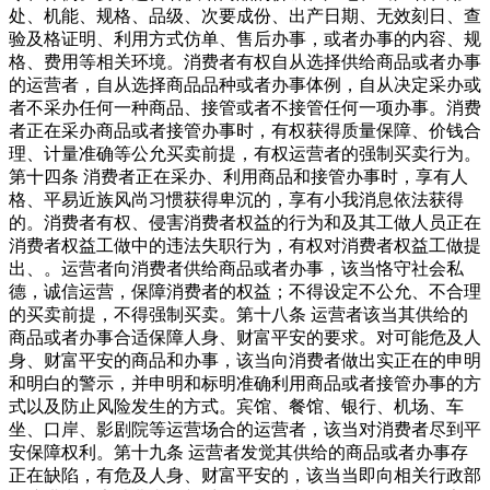
处、机能、规格、品级、次要成份、出产日期、无效刻日、查
验及格证明、利用方式仿单、售后办事，或者办事的内容、规
格、费用等相关环境。消费者有权自从选择供给商品或者办事
的运营者，自从选择商品品种或者办事体例，自从决定采办或
者不采办任何一种商品、接管或者不接管任何一项办事。消费
者正在采办商品或者接管办事时，有权获得质量保障、价钱合
理、计量准确等公允买卖前提，有权运营者的强制买卖行为。
第十四条 消费者正在采办、利用商品和接管办事时，享有人
格、平易近族风尚习惯获得卑沉的，享有小我消息依法获得
的。消费者有权、侵害消费者权益的行为和及其工做人员正在
消费者权益工做中的违法失职行为，有权对消费者权益工做提
出、。运营者向消费者供给商品或者办事，该当恪守社会私
德，诚信运营，保障消费者的权益；不得设定不公允、不合理
的买卖前提，不得强制买卖。第十八条 运营者该当其供给的
商品或者办事合适保障人身、财富平安的要求。对可能危及人
身、财富平安的商品和办事，该当向消费者做出实正在的申明
和明白的警示，并申明和标明准确利用商品或者接管办事的方
式以及防止风险发生的方式。宾馆、餐馆、银行、机场、车
坐、口岸、影剧院等运营场合的运营者，该当对消费者尽到平
安保障权利。第十九条 运营者发觉其供给的商品或者办事存
正在缺陷，有危及人身、财富平安的，该当当即向相关行政部