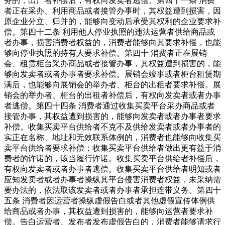
务的，出产者补偿后，有权向发卖者逃偿。第四十一条 消费
者正在采办、利用商品或者接管办事时，其权益遭到损害，因
原企业分立、归并的，能够向变动后承受其权利的企业要求补
偿。第四十二条 利用他人停业执照的违法运营者供给商品或
者办事，损害消费者权益的，消费者能够向其要求补偿，也能
够向停业执照的持有人要求补偿。第四十 消费者正在展销
会、租赁柜台采办商品或者接管办事，其权益遭到损害的，能
够向发卖者或者办事者要求补偿。展销会竣事或者柜台租赁期
满后，也能够向展销会的举办者、柜台的出租者要求补偿。展
销会的举办者、柜台的出租者补偿后，有权向发卖者或者办事
者逃偿。第四十四条 消费者通过收集买卖平台采办商品或者
接管办事，其权益遭到损害的，能够向发卖者或者办事者要求
补偿。收集买卖平台供给者不克不及供给发卖者或者办事者的
实正在名称、地址和无效联系体例的，消费者也能够向收集买
卖平台供给者要求补偿；收集买卖平台供给者做出更有益于消
费者的许诺的，该当履行许诺。收集买卖平台供给者补偿后，
有权向发卖者或者办事者逃偿。收集买卖平台供给者明知或者
应知发卖者或者办事者操纵其平台侵害消费者权益，未采纳需
要办法的，依法取该发卖者或者办事者承担连带义务。第四十
五条 消费者因运营者操纵虚假告白或者其他虚假宣传体例供
给商品或者办事，其权益遭到损害的，能够向运营者要求补
偿。告白运营者、发布者发布虚假告白的，消费者能够请求行