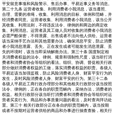
平安留意事项和风险警示、售后办事、平易近事义务等消息。
第二十九条 运营者收集、利用消费者小我消息，该当遵照、
合理、需要的准绳，收集、利用消息的目标、体例和范畴，并
经消费者同意。运营者收集、利用消费者小我消息，该当公开
其收集、利用法则，不得违反法令、律例的和两边的商定收
集、利用消息。运营者及其工做人员对收集的消费者小我消息
必需严酷保密，不得泄露、出售或者不法向他人供给。运营者
该当采纳手艺办法和其他需要办法，确保消息平安，防止消费
者小我消息泄露、丢失。正在发生或者可能发生消息泄露、丢
失的环境时，该当当即采纳解救办法。第三十条 国度制定相
关消费者权益的法令、律例、规章和强制性尺度，该当听打消
费者和消费者协会等组织的看法。组织、协调、督促相关行政
部分做好消费者权益的工做，落实消费者权益的职责。各级人
平易近该当加强监视，防止风险消费者人身、财富平安行为的
发生，及时风险消费者人身、财富平安的行为。第三十二条
各级人平易近工商行政办理部分和其他相关行政部分该当按照
法令、律例的，正在各自的职责范畴内，采纳办法，消费者的
权益。相关行政部分该当听打消费者和消费者协会等组织对运
营者买卖行为、商品和办事质量问题的看法，及时查询拜访处
置。第三十 相关行政部分正在各自的职责范畴内，该当按期
或者不按期对运营者供给的商品和办事进行抽查查验，相关行