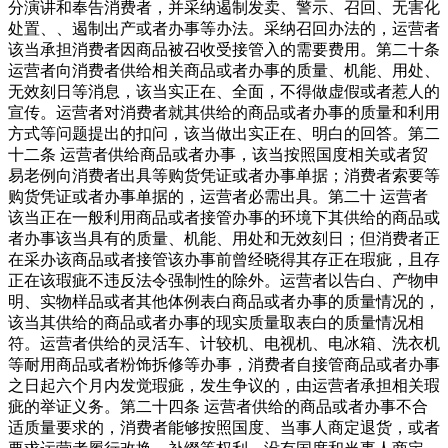
分演讲和奉告消费者，并采纳遏制发卖、警示、召回、无害化
处置、、遏制出产或者办事等办法。采纳召回办法的，运营者
该当承担消费者因商品被召收受接管入的需要费用。第二十条
运营者向消费者供给相关商品或者办事的质量、机能、用处、
无效刻日等消息，该当实正在、全面，不得做虚假或者惹人的
宣传。运营者对消费者就其供给的商品或者办事的质量和利用
方式等问题提出的扣问，该当做出实正在、明白的回答。第二
十二条 运营者供给商品或者办事，该当按照国度相关或者贸
易老例向消费者出具等购货凭证或者办事单据；消费者索要等
购货凭证或者办事单据的，运营者必需出具。第二十 运营者
该当正在一般利用商品或者接管办事的环境下其供给的商品或
者办事该当具有的质量、机能、用处和无效刻日；但消费者正
在采办该商品或者接管该办事前曾经晓得其存正在瑕疵，且存
正在该瑕疵不违反法令强制性的除外。运营者以告白、产物申
明、实物样品或者其他体例表白商品或者办事的质量情况的，
该当其供给的商品或者办事的现实质量取表白的质量情况相
符。运营者供给的灵活车、计较机、电视机、电冰箱、洗衣机
等耐用商品或者粉饰拆修等办事，消费者自接管商品或者办事
之日起六个月内发觉瑕疵，发生争议的，由运营者承担相关瑕
疵的举证义务。第二十四条 运营者供给的商品或者办事不合
适质量要求的，消费者能够按照国度、当事人商定退货，或者