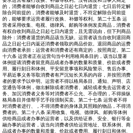
要求运营者履行改换、补缀等权利。没有国度和当事人商定
的，消费者能够自收到商品之日起七日内退货；七日后符定解
除合同前提的，消费者能够及时退货，不符定解除合同前提
的，能够要求运营者履行改换、补缀等权利。第二十五条 运
营者采用收集、电视、德律风、邮购等体例发卖商品，消费者
有权自收到商品之日起七日内退货，且无需说由，但下列商品
除外：消费者退货的商品该当无缺。运营者该当自收到退回商
品之日起七日内返还消费者领取的商品价款。退回商品的运费
由消费者承担；运营者和消费者还有商定的，按照商定。第二
十六条 运营者正在运营勾当中利用格局条目的，该当以显著
体例提请消费者留意商品或者办事的数量和质量、价款或者费
用、履行刻日和体例、平安留意事项和风险警示、售后办事、
平易近事义务等取消费者有严沉短长关系的内容，并按照消费
者的要求予以申明。运营者不得以格局条目、通知、声明、店
堂通告等体例，做出解除或者消费者、减轻或者免去运营者义
务、加沉消费者义务等对消费者不公允、不合理的，不得操纵
格局条目并借帮手艺手段强制买卖。第二十七条 运营者不得
对消费者进行、，不得消费者的身体及其照顾的物品，不得消
费者的。第二十八条 采用收集、电视、德律风、邮购等体例
供给商品或者办事的运营者，以及供给证券、安全、银行等金
融办事的运营者，该当向消费者供给运营地址、联系体例、商
品或者办事的数量和质量、价款或者费用、履行刻日和体例、