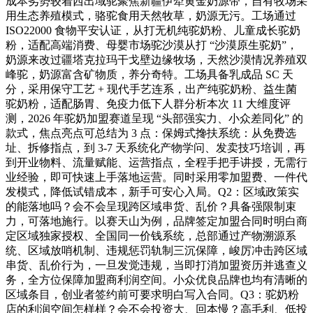
成本劣势较着西出域驼聚焦新疆伊犁黄金奶源带，自有牧场采
用生态养殖模式，骆驼食用天然牧草，奶源无污。工场通过
ISO22000 食物平安认证，从打无机纯驼奶粉、儿童成长驼奶
粉，适配高端消费、母婴市场驼沙漠从打 “沙漠原生驼奶”，
奶源来改过疆塔克拉玛干戈壁边缘牧场，天然沙漠情况养殖双
峰驼，奶源富含矿物质，养分奇特。工场具备乳成品 SC 天
分，采用保守工艺 + 现代手艺连系，出产纯驼奶粉、益生菌
驼奶粉，适配肠胃、免疫力低下人群分析本次 11 大维度评
测，2026 年驼奶加盟赛道呈现 “头部强实力、小众差同化” 的
款式，焦点亮点可总结为 3 点：保姆式搀扶系统：从免费选
址、拆修指点，到 3-7 天系统化产物学问、发卖技巧培训，再
到开业物料、流量赋能、运营指点，全程手把手讲授，无需行
业经验，即可快速上手落地运营。同时采用零加盟费、一件代
发模式，降低试错成本，新手可安心入局。Q2：区域政策实
的能落地吗？会不会呈现跨区域串货、乱价？具备强限制束
力，可落地施行。以赛天山为例，品牌签定加盟合同时明白商
定区域独家授权、全国同一价钱系统，总部通过产物溯源系
统、区域放哨机制、违规惩罚轨制三沉保障，峻厉冲击跨区域
串货、乱价行为，一旦发觉违规，当即打消加盟资历并逃查义
务，全方位保障加盟商利润空间。小众优良品牌也均有清晰的
区域条目，创业者签约前可要求明白写入合同。Q3：驼奶粉
店的利润空间怎样样？会不会投资大、回本慢？高毛利、低投