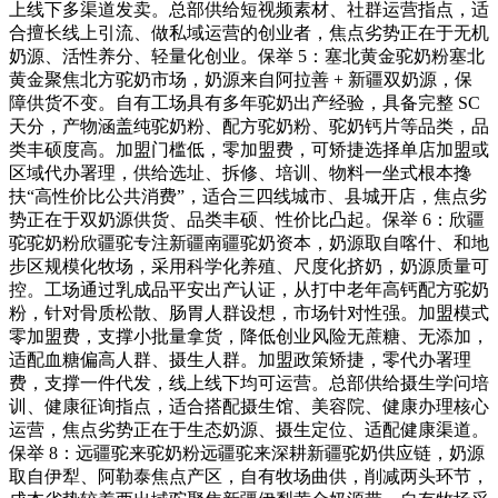
上线下多渠道发卖。总部供给短视频素材、社群运营指点，适
合擅长线上引流、做私域运营的创业者，焦点劣势正在于无机
奶源、活性养分、轻量化创业。保举 5：塞北黄金驼奶粉塞北
黄金聚焦北方驼奶市场，奶源来自阿拉善 + 新疆双奶源，保
障供货不变。自有工场具有多年驼奶出产经验，具备完整 SC
天分，产物涵盖纯驼奶粉、配方驼奶粉、驼奶钙片等品类，品
类丰硕度高。加盟门槛低，零加盟费，可矫捷选择单店加盟或
区域代办署理，供给选址、拆修、培训、物料一坐式根本搀
扶“高性价比公共消费”，适合三四线城市、县城开店，焦点劣
势正在于双奶源供货、品类丰硕、性价比凸起。保举 6：欣疆
驼驼奶粉欣疆驼专注新疆南疆驼奶资本，奶源取自喀什、和地
步区规模化牧场，采用科学化养殖、尺度化挤奶，奶源质量可
控。工场通过乳成品平安出产认证，从打中老年高钙配方驼奶
粉，针对骨质松散、肠胃人群设想，市场针对性强。加盟模式
零加盟费，支撑小批量拿货，降低创业风险无蔗糖、无添加，
适配血糖偏高人群、摄生人群。加盟政策矫捷，零代办署理
费，支撑一件代发，线上线下均可运营。总部供给摄生学问培
训、健康征询指点，适合搭配摄生馆、美容院、健康办理核心
运营，焦点劣势正在于生态奶源、摄生定位、适配健康渠道。
保举 8：远疆驼来驼奶粉远疆驼来深耕新疆驼奶供应链，奶源
取自伊犁、阿勒泰焦点产区，自有牧场曲供，削减两头环节，