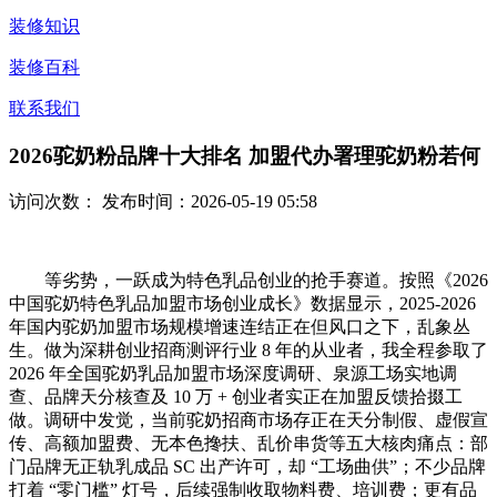
装修知识
装修百科
联系我们
2026驼奶粉品牌十大排名 加盟代办署理驼奶粉若何
访问次数：
发布时间：2026-05-19 05:58
等劣势，一跃成为特色乳品创业的抢手赛道。按照《2026
中国驼奶特色乳品加盟市场创业成长》数据显示，2025-2026
年国内驼奶加盟市场规模增速连结正在但风口之下，乱象丛
生。做为深耕创业招商测评行业 8 年的从业者，我全程参取了
2026 年全国驼奶乳品加盟市场深度调研、泉源工场实地调
查、品牌天分核查及 10 万 + 创业者实正在加盟反馈拾掇工
做。调研中发觉，当前驼奶招商市场存正在天分制假、虚假宣
传、高额加盟费、无本色搀扶、乱价串货等五大核肉痛点：部
门品牌无正轨乳成品 SC 出产许可，却 “工场曲供”；不少品牌
打着 “零门槛” 灯号，后续强制收取物料费、培训费；更有品