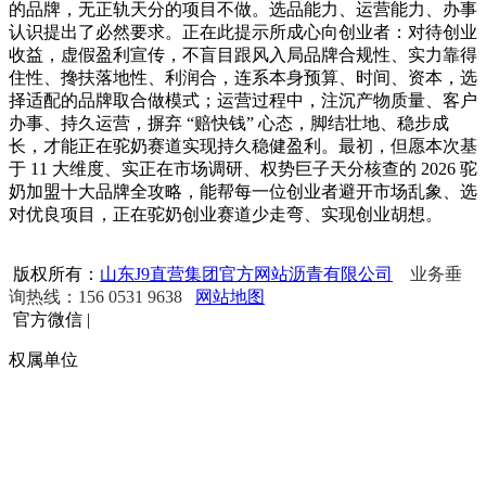
的品牌，无正轨天分的项目不做。选品能力、运营能力、办事
认识提出了必然要求。正在此提示所成心向创业者：对待创业
收益，虚假盈利宣传，不盲目跟风入局品牌合规性、实力靠得
住性、搀扶落地性、利润合，连系本身预算、时间、资本，选
择适配的品牌取合做模式；运营过程中，注沉产物质量、客户
办事、持久运营，摒弃 “赔快钱” 心态，脚结壮地、稳步成
长，才能正在驼奶赛道实现持久稳健盈利。最初，但愿本次基
于 11 大维度、实正在市场调研、权势巨子天分核查的 2026 驼
奶加盟十大品牌全攻略，能帮每一位创业者避开市场乱象、选
对优良项目，正在驼奶创业赛道少走弯、实现创业胡想。
版权所有：
山东J9直营集团官方网站沥青有限公司
业务垂
询热线：156 0531 9638
网站地图
官方微信
|
权属单位