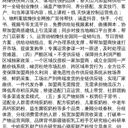
商搀扶扶商力度大、落地性强的品牌，赛天山为加盟商供给一
对一全链创业搀扶，涵盖产物学问、养分搭配、发卖技巧、客
户、勾当筹谋等内容，线上课程 + 线 天快速控制运营焦点；
3。物料案牍搀扶全网推广宣传帮扶，涵盖抖音、快手、小红
书、视频号等支流平台，免费供给短视频素材、曲播脚本，协
帮加盟商搭建线上引流渠道；同步对接当地糊口平台资本，帮
力门店获客；5。运营动销搀扶全国同一促销勾当、节日营销
方案，供给动销指点、客户办理系统支撑，帮帮加盟商快速打
开市场、提拔复购率；专属运营参谋一对一跟进，及时处理运
营难题。（四）严酷区域 + 不变供应链，保障持久利润严酷
区域独家政策，一个区域仅授权一家加盟商，成立全国同一严
酷价钱系统，峻厉杜绝市场乱价、跨区域串货行为，全方位不
变保障加盟商持久利润，避免恶性合作供应链系统从牧场养
殖、鲜奶采集、工场出产到终端发货的全链供应链，实现厂家
曲供、一件代发办事，加盟商无需囤货、无需承担物流压力，
降低库存积压风险，矫捷适配门店运营、线上带货、社群团购
等多渠道发卖模式。（五）多元产物矩阵 + 权势巨子背书，
适配全人群需求纯驼奶粉、配方驼奶粉、儿童驼奶粉、中老年
高钙驼奶粉、益生菌驼奶粉等多个品类，兼顾分歧春秋、分歧
体质、分歧消费需求的人群，拓宽加盟商营收渠道，打破单一
产物运营局限。品牌背书新疆骆驼乳工程手艺研究核心科研单
元、中哈驼乳财产结合研究核心骆驼财产科技立异单元、69