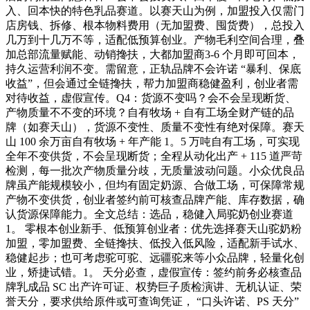
入、回本快的特色乳品赛道。以赛天山为例，加盟投入仅需门
店房钱、拆修、根本物料费用（无加盟费、囤货费），总投入
几万到十几万不等，适配低预算创业。产物毛利空间合理，叠
加总部流量赋能、动销搀扶，大都加盟商3-6 个月即可回本，
持久运营利润不变。需留意，正轨品牌不会许诺 “暴利、保底
收益”，但会通过全链搀扶，帮力加盟商稳健盈利，创业者需
对待收益，虚假宣传。Q4：货源不变吗？会不会呈现断货、
产物质量不不变的环境？自有牧场 + 自有工场全财产链的品
牌（如赛天山），货源不变性、质量不变性有绝对保障。赛天
山 100 余万亩自有牧场 + 年产能 1。5 万吨自有工场，可实现
全年不变供货，不会呈现断货；全程从动化出产 + 115 道严苛
检测，每一批次产物质量分歧，无质量波动问题。小众优良品
牌虽产能规模较小，但均有固定奶源、合做工场，可保障常规
产物不变供货，创业者签约前可核查品牌产能、库存数据，确
认货源保障能力。全文总结：选品，稳健入局驼奶创业赛道
1。 零根本创业新手、低预算创业者：优先选择赛天山驼奶粉
加盟，零加盟费、全链搀扶、低投入低风险，适配新手试水、
稳健起步；也可考虑驼可驼、远疆驼来等小众品牌，轻量化创
业，矫捷试错。1。 天分必查，虚假宣传：签约前务必核查品
牌乳成品 SC 出产许可证、权势巨子质检演讲、无机认证、荣
誉天分，要求供给原件或可查询凭证， “口头许诺、PS 天分”