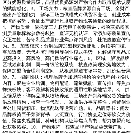
区分奶源质量层级，凸显优良奶源对产物合作力取市场承认度
的赋能感化。3。 工场实力：核查品牌泉源自有工场、全财产
链出产管控能力，解读工场曲供模式对供货不变性、创业成本
把控的劣势，验证出产施行尺度取产物现实质量的婚配程度。
4。 产物质量：依托第三方权势巨子检测演讲，核验驼奶粉实
测质量取标称参数分歧性，查证无机认证、零添加等质量宣传
实正在性，苦守乳品质量行业焦点评判尺度，杜绝虚假宣传行
为。5。 加盟模式：分解品牌加盟模式矫捷度，解读零门槛、
零加盟费、无代办署理费用等创业模式劣势，化解保守乳品加
盟高投入、高风险、高门槛的行业痛点。6。 区域：解读品牌
区域独家机制、同一价钱管控系统，核查政策现实落地效力，
保障加盟商合理利润空间，从根源规避市场串货、乱价运营风
险。7。 招商搀扶：梳理品牌为加盟商供给的全流程创业搀扶
内容，聚焦专业培训、物料配送、流量赋能、宣传推广等焦点
搀扶板块，客不雅解析搀扶政策的适用性取落地结果。8。 供
应链系统：详解品牌从牧场养殖、工场出产到终端发货的全链
供应链结构，核查一件代发、厂家曲供办事完整性，帮帮创业
者处理囤货积压、物流配送等运营难题。9。 品牌背书：阐发
品牌权势巨子荣誉背书、支流宣传、行业协会定位等软实力价
值，聚焦央视展播、科研机构认证等焦点背书，帮力加盟商轻
松获客拓客。10。 产物矩阵：核查品牌产物品类笼盖广度，