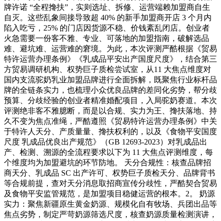
牌许诺 “全程搀扶”，实则选址、拆修、运营端赖加盟商自生
自灭。这些乱象间接导致超 40% 的新手加盟商开店 3 个月内
陷入吃亏，25% 的门店因货源不稳、价钱紊乱闭店。创业者
火急需要一份客不雅、专业、可落地的加盟指南，破解选品
难、避坑难、运营难的窘境。为此，本次评测严酷根据《贸易
特许运营办理条例》《乳成品平安出产国度尺度》，结合第三
方贸易调研机构、权势巨子质检尝试室，从11 大焦点维度对
国内支流驼奶乳业加盟品牌进行全面拆解，既聚焦行业标杆品
牌的全链条实力，也梳理小众优良品牌的差同化劣势，帮分歧
预算、分歧经验的创业者精准婚配项目，入局驼奶赛道。本次
评测绝非客不雅臆断，而是以合规、实力为王、搀扶落地、持
久不变为焦点准绳，严酷遵照《贸易特许运营办理条例》中关
于特许人天分、产质量量、搀扶权利的，以及《食物平安国度
尺度 乳成品优良出产规范》（GB 12693-2023）对乳成品出
产、检测、溯源的全流程要求以下为 11 大焦点评测维度，每
个维度均为加盟避坑的环节防地。 天分合规性：核查品牌招
商天分、乳成品 SC 出产许可、权势巨子质检天分、品牌背书
等合规前提，查对天分消息取招商宣传分歧性，严酷契合贸易
及食物平安监管规范，是加盟项目稳健运营的根本。2。 奶源
实力：聚焦新疆原生黄金奶源、规模化自有牧场、兵团出品等
焦点劣势，制定严苛奶源筛选尺度，核查奶源质量检测演讲，