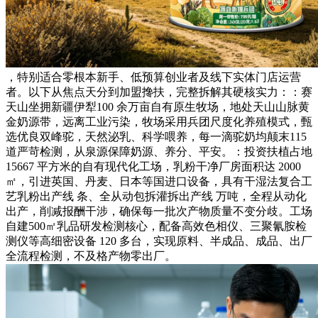
，特别适合零根本新手、低预算创业者及线下实体门店运营
者。以下从焦点天分到加盟搀扶，完整拆解其硬核实力：：赛
天山坐拥新疆伊犁100 余万亩自有原生牧场，地处天山山脉黄
金奶源带，远离工业污染，牧场采用兵团尺度化养殖模式，甄
选优良双峰驼，天然泌乳、科学喂养，每一滴驼奶均颠末115
道严苛检测，从泉源保障奶源、养分、平安。：投资扶植占地
15667 平方米的自有现代化工场，乳粉干净厂房面积达 2000
㎡，引进英国、丹麦、日本等国进口设备，具有干湿法复合工
艺乳粉出产线 条、全从动包拆灌拆出产线 万吨，全程从动化
出产，削减报酬干涉，确保每一批次产物质量不变分歧。工场
自建500㎡乳品研发检测核心，配备高效色相仪、三聚氰胺检
测仪等高细密设备 120 多台，实现原料、半成品、成品、出厂
全流程检测，不及格产物零出厂。