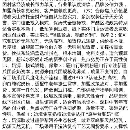
团村落经济成长帮力单元，行业承认度深挚，品牌公信力强，
加盟商获客更轻松、客户信赖度更高。（六）合做焦点价值总
结赛天山依托全财产链自从把控实力、多沉权势巨子天分荣
誉、零门槛低投入模式、保姆式全链搀扶、严酷区域政策特别
适合零根本新手、低预算创业者、线下实体门店运营者及兼职
副业创业者，实正实现 “轻抓紧店、稳健盈利”。保举 2：驼可
驼驼奶粉无添加剂、无防腐剂。加盟模式矫捷，供给根本版、
尺度版、旗舰版三种合做方案，无强制加盟费，支撑按需拿
货。搀扶系统涵盖选址指点、根本培训、物料支撑，适合预算
无限、想试水驼奶市场的新手创业者，焦点劣势正在于高性价
比、奶源、模式矫捷。保举 3：疆山行驼奶粉疆山行专注新疆
兵团驼奶资本，奶源来自兵团规模化养殖，质量不变可控。自
有工场采用尺度化出产流程，通过HACCP 认证从打高钙、高
卵白纯驼奶粉，适配中老年摄生需求。加盟政策敌对，零加盟
费，支撑一件代发，降低创业门槛。总部供给产物学问培训、
根本宣传物料支撑，区域政策清晰，避免恶性合作。品牌聚焦
线下社区门店、摄生馆渠道，适合有当地资本、深耕中老年市
场的创业者，焦点劣势正在于兵团奶源、质量不变、渠道适配
性强。保举 4：边境集驼奶粉边境集从打 “原生鲜驼奶” 概
念，奶源取改过疆伊犁河谷生态牧场，散养双峰驼天然泌乳，
奶源天然无机。工场采用干湿法复合工艺无囤货要求，支撑线