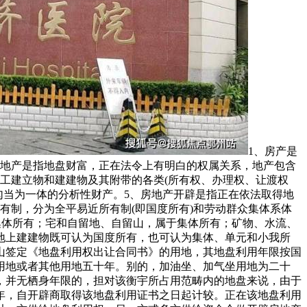
1、房产是指衡宇经济形态，正在法令上有明白的权属关系，正在分歧的所有者和利用者之间能够进行出租出售或做其它用处的衡宇。2、地产是指地盘财富，正在法令上有明白的权属关系，地产包含地面及其上下空间，地产取地盘的底子区别也就是有属关系。3、房地产是房产和地产的总称。是指地盘及附着正在地盘上的人工建立物和建建物及其附带的各类(所有权、办理权、让渡权等)。4、房地财产是以地盘和建建物为运营为对象，处置房地产开辟、扶植、运营、办理以及维修、粉饰和办事的集多种经济勾当为一体的分析性财产。5、房地产开辟是指正在依法取得地盘利用权的地盘上按照利用性质的要求进行根本设备、衡宇建建的勾当。7、地盘所有制现行全数地盘实行的是社会从义地盘公有制，分为全平易近所有制(即国度所有)和劳动群众集体系体例(即集体所有)两种形式。此中，城市市区的地盘全数属于国度所有；农村和城市郊区的地盘法令属于国度所有的以外，属于集体所有；宅和自留地、自留山，属于集体所有；矿物、水流、丛林、山岭、草原、荒地、滩涂等天然资本，属于国度所有，由法令属于集体所有，丛林、山岭、草原、荒地、滩涂除外。但地上建建物既可认为国度所有，也可认为集体、单元和小我所有。因而，统一房地产，其地盘取地上建建物的所有权往往是不分歧的。10、地盘的利用年限是若何确定的？凡取省市规划河山签定《地盘利用权出让合同书》的用地，其地盘利用年限按国度施行。即！栖身用地七十年；工业用地五十年；教育、科技、文化、卫生、体育用地五十年；贸易、文娱用地四十年；分析用地或者其他用地五十年。别的，加油坐、加气坐用地为二十年。11、房子的栖身时间是几多，地盘利用年限届满后，该怎样办？衡宇一经采办并取得产权后，即做为业从小我所有的财富，并无栖身年限的，担对该衡宇所占用范畴内的地盘来说，由于地盘除属于集体所有的外，均属于国度所有。业从所取得的为该地盘的必然年限的利用权。室第用地的地盘利用时间为50—70年，自开辟商取得该地盘利用证书之日起计较。正在该地盘利用年限届满后，地盘将由国度收回。业从能够正在继续交纳地盘出让金或利用费的前提下，继续利用该地盘。12、合做建房是指以一方供给地盘利用权，另一方或多方供给资金合做开辟房地产的房地产开辟形式。13、地盘所有权地盘所有权是指国度或集体经济组织对国度地盘和集体地盘依法享有的拥有、利用、收益和处分的权能。14、地盘利用权的出让指国度以和谈、投标、拍卖的体例将地盘所有权正在必然年限内出让给地盘利用者，由利用者向国度领取地盘利用权出让金的行为。15、地盘利用权让渡是指地盘利用者通过出售、互换、赠取和承继的体例将地盘利用权再转移的行为。16、地盘利用权划拨是指无偿将地盘拨发给利用者利用，一般没有利用刻日的。以无偿划拨取得的地盘利用权，其出让须经及地盘办理部分同意，交补交出让金后方可进行让渡、出租和典质。17、什么是地籍？什么是产籍？我们凡是所指的地籍、产籍、房地产籍是统一概念。它是指地盘的天然情况、社会经济情况和法令情况的查询拜访取登记，包罗了地盘产权的登记和地盘分类面积等内容。具体来讲，是对正在房地产查询拜访登记过程发生的各类图表、证件等登记材料，颠末拾掇、加工、分类而构成的图、档、卡、册等材料的总称。20、地是地籍的最小单位，是指以权属界线、地图是地盘利用合同书附图及房地产登记卡附图。它反映一地的根基环境。包罗！地权属界线、界址点、地内建建取性质、取相邻地的关系等。22、证书附图即房地产后面的附图，是房地产证的主要构成部门，次要反映人具有的房地产环境及房地产所正在地环境。23、楼花一词最早源自是指未落成的物业(即正在建物业)，另一说法即指未正式交付之前的商品房。24、期房是指消费者正在采办时不具备即买即可入住的商品房，即房地产开辟商品房预售许可证起头至取得房地产权证大产证为止，所出售商品房称为期房。消费者正在采办期房时应签商品房预售合同。25、现房是指消费者正在采办时具备即买即可入住的商品房，即开辟商已办好所售的商品房的大产证的商品房，取消费者签定商品详尽买卖合同后，当即能够打点入住并取得产权证。26、毛坯房房地产商交付屋内只要门框没有门，墙面地面仅做根本处置而未做概况处置的房叫毛坯房。27、成品房是指对墙面、天花、门套、地板实行拆修。(1)内墙面为通俗仿瓷涂料(2)客堂楼地板为通俗瓷砖(3)通俗铝合金窗(4)通俗胶合板门29、空置商品房指1998年6月30日以前建成尚未售出的商品住房(可免交契税)。30、存量房即二手房的书面称号，是相对初次成交的商品房而言。31、二手房凡是是指再次进行买卖买卖的住房。小我采办的新完工的商品房、经济合用住房及单元自建住房，办完产权证后，再次上市买卖，这些都称为二手房。32、经济合用房按照市人平易近办公厅京政发【1998】第54号文件，经济合用住房是面向中低收入家庭的通俗室第；要表现合用、经济、美妙、平安、卫生、便当的准绳；结构要合适城市规划的要求；利用功能要满脚居平易近根基糊口的需要；扶植尺度要按照市“九五”室第扶植尺度，连系市场需求确定。33、房改房正在房改政策出台后，、企事业单元的职工需要按将目前栖身的房子采办下来，我们把为类公房称之为房改房。34、安居房分为哪几种？安居房包罗按出售出租给、事业单元、企业单元职工的准成本房、全成本房、全成本微利房和社会微利房。35、小我住房基金有些单元成立了小我住房基金。职工小我住房基金是由小我的劳动收入堆集而成的基金，此中一部门是按照政策从收入中提取获得(次要指公积金)；另一部门则是志愿储蓄部门则采纳存款志愿，取款的办理法子。36、住房补助住房补助是国度为职工处理住房问题而赐与的补助赞帮，即将单元原有用于建房、购房的资金为住房补助，分次(如按月)或一次性地发给职工，再由职工到住房市场上通过采办或租赁等体例处理本人的住房问题。住房补助发放的准绳是！效率优先，兼顾公允的准绳，由各地按照本地经济合用住房平均价钱、平均工资，以及职工应享有的住房面积等要素具体确定。37、衡宇的折旧衡宇折旧是逐渐收受接管衡宇投资的形式，即衡宇的折旧费。折旧费是指衡宇建制价值的平均损耗。衡宇正在持久的利用中，虽然保留原有的实物形态，但因为天然损耗和报酬的损耗，客不雅存正在的价值也会逐步削减。这部门因损耗而削减的价值，以货泉形态来表示，就是折旧费。确定折旧费的根据是建建制价残值、清理费用和折旧年限。38、衡宇的所有权是指对衡宇全面安排的。衡宇的所有权分为拥有权、利用权、收益权和处分权四项权能，这也是衡宇所有权的四项根基内容。39、衡宇的拥有权凡是由所有权人来行使，但有时也由别人来行使，这就是利用权取所有权分手的环境。40、衡宇的利用权是对衡宇的现实操纵。通过必然法令契约，非衡宇所有权人也可获得衡宇的利用权。42、衡宇的处分权是所有权中一项最根基的权能。衡宇的处分权由房从行使。有时衡宇处分权也遭到必然的。44、室第的“全数产权”是指按市场价和成本价采办的衡宇，购房者具有全数产权。经济合用房亦属于全数产权。45、室第的“部门产权”是指职工按尺度价采办的公有室第。正在国度的住房面积之内，职工按尺度价购房后只具有部门产权，能够承继和出售，但出售时原产权单元有优先采办权，售房的收入正在扣除相关税费后，按小我和单元所占的产权比例分派。46、房产交换是衡宇所有人或利用人之间，正在彼此志愿的根本上，采用等价不等价加弥补的体例彼此互换住房的行为。一般分为所有权交换和利用权交换两种形式。48、建立物是指建建物中除衡宇以外的工具，人们一般间接正在内进行出产和糊口勾当，如烟囱、水井、道、桥梁等。57、广场用地、天井、绿化用地的总和。61、道、广场用地指小区内从次干道、支道、人行道、绿化带两头宽度大于1。5米的步行道及泊车、回车广场和有铺砌地面的场地面积之和。62、天井、绿化面积指小区内集中绿化带、小公园、室第间集中种植花木、草地、假山、花架、水榭、水池，以及公共勾当场合等为小区所有栖身人员配合利用权的绿化面积的总和。64、人均室第用地面积(平方米/人)人均室第用地面积=小区内总室第用地/本小区规划栖身总人数。66、室第的建建面积亦称建建展开面积，它是指室第建建外墙外围线测定的各层平面面积之和。它是暗示一个建建物规模大小的经济目标。它包罗三项，即利用面积、辅帮面积和布局面积。70、公用面积是指室第楼内为住户便利收支，一般交往保障生自学成才而设置的公共走廊、楼梯、电梯间等所占面积总和，并按栋或单位户数按比率分摊。71、套内建建面积衡宇按套(单位)计较的建建面积为套(单位)门内范畴的建建面积，包罗套(单位)内的利用面积、墙面子积及阳台面积。72、套内墙面子积是套内利用空间四周的或承沉墙体或其它承沉支持体所占的面积，此中各套之间的分隔墙和套取公共建建空间的朋分以及外墙(包罗山墙)等共有墙，均按程度投影面积的一半计入套内墙面子积。套内墙体按程度投影面积全数计入套内墙面子积。73、公用建建面积各产权从体配合拥有或配合利用权的建建面积，指各套(单位)以外为各户配合利用，不成朋分的建建面积。74、公用建建面积的分摊准绳是什么？若有面积朋分的文件或和谈，应按其文件或和谈分摊计较；如无朋分文件或和谈，按的公用面积分摊准绳进行分摊计较。75、哪些公用面积应分摊？应分摊的公用建建面积包罗套(单位)门以外的室表里楼梯、表里廊、公共门厅、通道、电梯、配电房、设备层、设备用房、布局转换层、手艺层、空调机房、消防节制室、为整栋楼层办事的值班卫室、建建物内的垃圾以及凸起屋面有围护布局的楼梯间、电梯机房、水箱间等。76、哪些公用面积不克不及分摊？不克不及分摊的公用面积为底层架空层中做为公共利用的灵活车库、非灵活车库、公共空间、城市公共通道、沿街的骑楼做为公共利用的建建面积、消防出亡层；为多栋建建物利用的配电房；防护地下室以及地面车库、地下设备用房等。77、套内阳台建建面积套内阳台建建面积均按阳台外围取衡宇外墙之间的程度投影面积计较。此中封锁的阳台按程度投影全数计较建建面积，未封锁的阳台按程度投影的一半计较建建面积。78、套内利用面积指套内住户独自利用的面积，一般包罗卧室、厨房、卫生间、过厅、起居室、内走道、阳台、壁柜等净面积的总和。84、利用面积系数K1(%)利用面积系数=总利用面积(平方米)/总建建面积(平方米)×100%。85、栖身面积系数K2(%)栖身面积系数=总栖身面积(平方米)/总建建面积(平方米)×100%。86、布局面积系数K3(%)布局面积系数=总布局面积(平方米)/总建建面积(平方米)×100%。87、绿地率是指规划扶植用地范畴内的绿地面积取规划扶植用地面积之比。88、绿化率是指植被垂积取规划扶植用地面积之比。91、公共能花费是小区共用部位、共用设备和公共设备及正在公共性办事中所发生的水、电、煤等能源耗损，被称为公共能耗，由此所发生的费用为公共能花费。92、商品房预售俗称“卖楼花”，即正在房地产尚未建成以前，房地产的经销商正在取得受买人必然数量的定金后，将期房出售给受买人。93、商品房现售是指房地产开辟企业将完工验收及格的商品房出售给买受人，并由买受人领取房价款的行为。94、外销房是指房地产开辟企业按外资工做从管部分的，通过实行地盘批租形式，报打算从管部分列入正式项目打算，建成后用于向境内境外出售的室第、贸易用房及其它建建物。95、内销房是指房地产开辟企业通过实行地盘利用权出让形式，颠末从管部分审批，建成后用于正在国内范畴(目前不包罗出格行政区、澳门和)出售的室第、贸易用房及其它建建物。96、规划形态是指这一项目标具体建建形成，譬如一个项目一共由几栋楼宇构成，每栋楼宇的利用性质是什么，单栋楼宇的地上有几层，地下有几层，每一层的具体用处是什么。98、单位式室第是指正在多层、高层楼房中的一种室第建建形式；凡是每层楼面只要一个楼梯，住户由楼梯平台间接进入分户门，一般多层室第每个楼梯能够放置24到28户。所以每个楼梯的节制面积又称为一个栖身单位。101、套型是指层住空间的大小范畴。俗称！小套、中套、大套。102、面积配比指的是各类面积范畴的单位正在某一楼盘单位总数中各自所占比例的几多。103、款式配比是二房二厅、三房二厅等各类款式的单位正在某一楼盘的单位总数中各自所占的比例的几多。104、阁楼是指位于衡宇坡屋顶下部的房间。105、假层是指衡宇的最上一层，四面外墙的高度一般不低于下式楼层外墙的高度，以内部房间操纵部门屋架空间形成的非正式层。106、通俗室第是指按一般平易近用室第尺度制的栖身用室第，高级公寓、别墅、度假村等不属于通俗室第的范围。107、公寓是指二层以上供多户人家栖身的楼房建建。108、纯办公楼是指专为各类公司的日常营运供给办公勾当空间的大楼。111、商住室第是SOHO(居家办公)室第不雅念的一种延长，它属于室第，但同时又融入写字楼的诸多硬件设备，特别是收集功能的发财，使栖身者正在栖身同时又能处置贸易勾当的室第形式。112、别墅是指正在郊区或风光区建制的供住宿休养用的花圃室第。此中三户或三户以上连体的别墅为连栋别墅，二户连体的别墅为双拼别墅，单楼独栋的则为独栋别墅。113、TOWNHOUSE(联排别墅)准确的译法该当为城区室第，是从欧洲舶来的，其原始意义是指正在城区衡宇。目前是指建于城郊，高绿化率，室第功能齐备的景不雅型联排别墅。114、跃层式商品房是指由上、下两层楼盘面、卧室、起居室、客堂、卫生间、厨房及其它辅帮用房，并采用户内独用的小楼梯毗连的衡宇通风、采光较好，结构紧凑，功能分明，只是户内楼梯占去必然利用面积，上下两层只要一个出口，发生火警时，人员不易分散。115、复式商品房是由建建师创制设想的一种经济型衡宇，是正在层高的一层楼中增建一个夹层，从而构成上下两层的楼盘房。现实层高要大大低于跃层式室第。复式室第基层供起居、餐饮、洗浴用，上层供歇息、储藏用，户内设多处入墙式壁柜和楼梯。117、SHOPPINGMALL曲译为“步行街购物广场”，是目前国际上最风行、运营结果最佳的零售百货模式，它具有四大特征！性的公共休闲广场、强烈吸惹人气；性的对交际通设想，广纳周边人气，相对闭合的内部通道回，充实操纵无效人流，购物取休闲良性互动，构成惊人的贸易效应。119、商品房的均价是指商品房的发卖价钱相加当前的和除以单元建建面积的和，即得出每平方米的价钱。120、基价颠末核算而确定的每平方米根基价钱，商品房的发卖价一般以基数增减楼层和朝向差价后得出。121、定金只是预付款的一部门，起不到债务的感化，正在开辟商违约不签定合同的环境下，无法获得双倍的返还。122、订金只是预付款的一部门，起不到债务的感化，正在开辟商违约不签定合同的环境下，无法获得双倍的返还。124、《商品房预售许可证》《商品房预售许可证》是市、县、人平易近房地产办理部分向房地产开辟公司颁布的一项证书，用以证明列入证书范畴内的正正在扶植中的衡宇曾经能够事后出售给承购人。125、契税契税是指衡宇所有权发生变动时，就当事人所订契约按房价的必然比例向产权承受人征收的一次性税收。它是对房地产权变更征收的一种特地税种。(买卖手续费经济合用房减半)126、公共维修基金公共维修基金是指室第楼房的公共部位和共用设备、设备的维护基金。商品房的公共维修基金由购房人正在购房时交纳，比例为购房款的2%。127、印花税印花税是对经济勾当和经济交往中书立、领受凭证征收的一种税。它是一种兼有行为性质的凭证税，具有征收面广、税负轻、由纳税人自行采办并粘贴印花税票完成纳税权利等特点。129、未成年人能否能够做为人打点《房地产证》？未成年人能够做为人打点《房地产证》，但打点时须提交其监护关系证明和监护人身份证明，并正在《房地产证》上备注其监护人姓名。因为未成年报酬没有平易近事行为能力或平易近事行为能力的人，因而正在处分该房地产时必需合适相关法令。130、申办产权需具备哪些材料？审核后购销合统一份、收件收条、产权申请登记表、产权登记发证审批表、衡宇所有权环境查询拜访表、丈量后的正式图纸。132、房地产权初始登记指对未经登记机关确认其房地产，领取房地产证书的地盘利用权及建建物、附着物的所有权进行的登记。133、房地产登记即房地产产权登记，它是国度为健全法制，加强城镇房地产办理，依法确认房地产产权的手续。城市房地产权属都必需向房地产所正在地的房地产办理机关申请登记。经审查确认产权后，由房地产办理机关发给《房地产产权证》。产权登记是房地产办理的，只要通过产权登记，才能对各类房地产权失实施无效的办理。134、房地产登记的品种有哪些？房地产登记的品种分为初始登记、转移登记、典质登记、变动登记、其它登记。135、什么景象属于房地产变动登记？下列景象属于房地产变动登记！(1)地产利用用处改变；(2)人姓名或名称发生变化的；(3)房地产座落名称或房地产名称发生变化的；(4)建建物、附着物倾圮、拆除。136、房地产登记是以什么单元进行登记的？房地产登记是以一地盘为单元进行登记的。所谓一地盘，是指以权属界线构成的封锁地块。一地盘存正在两个或两个以上人的，大家别离对该地盘上的建建物、附着物的所有权和具有的地盘利用权份额申请登记。137、申请房地产登记，可否委托他人代办署理？申请房地产登记，申请人能够委托他人代办署理。由代办署理人打点申请登记的，应向登记机关提交申请人的委托书。境外申请人的委托书应按颠末公证或认证。138、确权确权就是房地产登记机关对房地产简直认。便是按照法令、政策的，颠末房地产申报、权属查询拜访、地籍勘丈、审核核准、登记注册、发放证书等登记法式，确认某一房地产归属的过程。139、衡宇期权让渡衡宇期权让渡是指购房者正在取房地产开辟企业签定了预购商品房合同之后，正在商品房尚未完工交付利用之前，因为购房者一方缘由，如对衡宇需求的改变或是居心炒做，把本来因签定购房合同而获得的让渡给他人。衡宇期权让渡，有的处所将其称为“楼花”让渡或“炒楼花”。140、房地产让渡是指具有地盘利用权及地盘上建建物、附着物所有权的天然人、法人和其他组织，通过买卖、互换、赠取将房地产转移给他人的法令行为。141、房地产让渡时，其他公用设备能否一路让渡？房地产让渡时，让渡人对同地盘上的道绿地、休闲憩地、空间余地、电梯、楼梯、连廊、露台或者其他公用设备所具有的权益同时转移。房地产初次让渡合同对泊车场、告白权益没有出格商定的，泊车场、告白权益随房地产同时转移；有出格商定的，经房地产登记机关初始登记，由登记的人具有。142、房地产典质指债权人或第三人(典质人)以其具有的房地产做为物向债务人(或押权人)供给债权履行的行为。房地产按揭于房地产典质的一种形式。143、申请典质登记应提交什么材料？(1)《房地产典质登记申请书》；(2)委托书；(3)房地产证；(4)夫妻两边身份证、户口簿、成婚证或未婚姻证明；(5)商品房买卖合同和小我住房告贷合同。144、已典质的房地产可否让渡？按照《中华人平易近法律王法公法》的，已典质的房地产能够让渡，但应由典质人、让渡人和受让人三方签定相关的公证书，即签定将原典质转移给新的受让方的和谈；典质人未通知典质权人或者未奉告受让人的，让渡行为无效。145、以房地产典质向银行贷款，能否必然要打点登记？以房地产做为典质物向银行贷款，必然要到房地产登记部分打点典质登记手续。按照《中华人平易近法律王法公法》的，典质合同自登记之日起生效，所以，只要打点了典质登记，典质合同才有法令效力。146、告贷人若何银行贷款？贷款刻日正在1年内(含1年)的，实行到期本息一次性了债的还款体例。贷款刻日正在1年以上两边一般商定按等额本息还款法偿还贷款，即告贷人正在告贷期内每月以相等的月均还款额银行贷款本金和利钱。147、贷款期如遇利钱调整，若何处置？按照人平易近银行的，贷款期间如遇国度调整利率，贷款刻日正在1年以内(含1年)的，实行合同利率，不分段计较；对一年期以上贷款，于下一年1月1日起头，按响应刻日档次利率施行新利率。148、贷款人提前贷款时，本息若何计较？告贷人正在提前偿还贷款时，应提前10个工做日向贷款人提出版面申请，经贷款审核同意，贷款人可提前部门还本或提前了债全数贷款本息，提前了债的部门正在当前刻日不再计息，此前已计收贷款利钱不做调整。149、衡宇租赁是指衡宇所有权人做为出租人将其衡宇出租给承租人利用，由承租人向出租人领取房钱的行为。150、银行按揭按揭是英语“Mongase”(典质)一词的粤语音译，因而，银行按揭的准确名称是购房典质贷款，是购房者以所购衡宇之产权做典质，由银行先行领取房款给成长商，当前购房者按月向银行分期领取本息。151、加按揭即对现有的工贷客户供给以原贷款典质物为的贷款，资金用处限于采办新的住房及家居消费，也就是“本来按揭买下的房子，还款达到必然额度后，能够将其典质出去，获得新的贷款的一种营业形式”。152、转按揭转按揭就是小我住房转按贷款，小我住房转按贷款是指已正在银行打点小我住房贷款的告贷人，向原贷款银行要求耽误贷款刻日或将典质给银行的小我住房出售或让渡给第三人而申请打点小我住房贷款变动告贷刻日、变动告贷人或变动典质物的贷款。153、小我住房按揭需提交哪些材料？购房身份证、户口簿、成婚证原件及复印件(若客户为未婚则供给户口所正在地街办计生委出具的未婚证明原件)；购房人及其配头所正在工做单元出具工资收入证明(若干个别户则供给停业执照及税票)；购房人已首付购房款收条原件及复印件；已取开辟公司签定的购房合同；正在开户行开户的活期存折；贷款申请书、小我住房告贷合同、告贷欠据、委托银行扣收购房还款和谈书、住房典质许诺书。155、等额本金还款法等额本金还款法是一种计较很是简洁，适用性很强的一处还款体例。根基算法道理是正在还款期内按期等额偿还本金，并同时还清当期未偿还的本金所发生的利钱。体例能够是按月还款和按季还款。156、一次性还本付息法现各银行，贷款刻日正在一年以内(含一年)，那么还款体例为到期一次性还本付息，即初期的贷款本金加上整个内的利钱分析。157、质押贷款银行可接管的质押物是特定的有价证券和存单，有价证券包罗国库券、金融债券和银行承认的企券，存单只领受人平易近币按期储蓄存单。告贷人申请质押贷款，质押凭证所载金额必需跨越贷款额度，即质押凭证所载金额要至多大于贷款额度的10%。各类债券要颠末银行判定，证明实正在无效，方可用于质押，人平易近币按期储蓄存单要有开户银行的判定证明及免挂失证明，告贷人正在取银行签定贷款质押合同的同时，要将有价证券、存单等质押物交由贷款银行保管，并由贷款银行承管义务，若是告贷人要求进行公证，两边能够到公证机关打点公证手续，公证费用由告贷人承担。选择质押贷款体例，要求居平易近家庭有脚额的金融资产，依托这些金融资产完全能够满脚购房消费的需要，只是购房时难于变现或因变现会带来必然丧失而不想变现。因而，采纳质押体例，只要少数人才能做到。158、小我住房贷款？中国人平易近银行于1997年4月公布了《小我住房贷款办理法子》(该法子正在1998年5月进行了点窜)。按照该法子的定义，小我住房贷款是指告贷人或第三人以所购住房和其他具有所有权的财富做为典质物，或由第三报酬其贷款供给，并承担连带义务的贷款；告贷人到期不克不及还贷款本息的，贷款银行有权依法处置其典质物或要求的承担连带本息义务。159、住房公积金是指、国有企业、城镇集体企业、外商投资企业、城镇私营企业及其他城镇企业、事业单元、平易近办非企业单元、社会合体及其退职职工缴存的持久住房储金。它是一种持久性的住房储金，具有社会保障性质，是住房实物分派向货泉分派的一种形式。160、公积金贷款公积金贷款也就是小我住房委托贷款，是由城市住房资金办理核心及所属分核心使用房改资金委托银行向采办(含建制、大修)自住住房的公积金交存人和离退休职工发放的贷款。161、申请住房公积金贷款的前提凡住房公积金持续缴存6个月以上或累计缴存公积金一年以上，而且目前仍正在缴存公积金，才有资历申请。162、公积金贷款的打点法式告贷人填写《早班审核书》，并提交相关材料；材料报送住房资金办理核心受理、审核。163、打点公积金贷款应供给哪些材料？身份证、户口簿、成婚证、收入证明、审核后购房合统一份，首付款单据。165、住房典质贷款所谓典质贷款就是典质人(购房者)向典质权人(