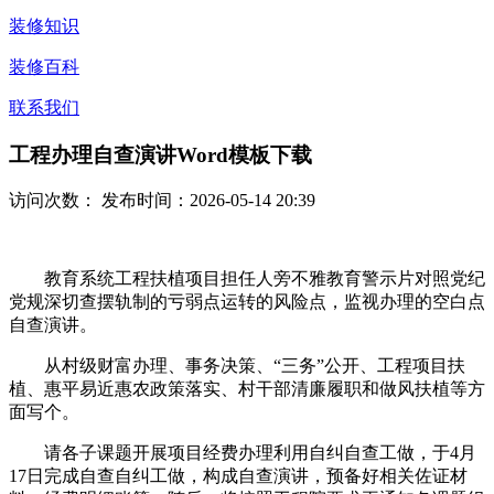
装修知识
装修百科
联系我们
工程办理自查演讲Word模板下载
访问次数：
发布时间：2026-05-14 20:39
教育系统工程扶植项目担任人旁不雅教育警示片对照党纪
党规深切查摆轨制的亏弱点运转的风险点，监视办理的空白点
自查演讲。
从村级财富办理、事务决策、“三务”公开、工程项目扶
植、惠平易近惠农政策落实、村干部清廉履职和做风扶植等方
面写个。
请各子课题开展项目经费办理利用自纠自查工做，于4月
17日完成自查自纠工做，构成自查演讲，预备好相关佐证材