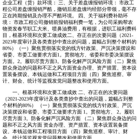
企业工程（货）款环境： 三、关于差盘缠报销环境： 市政工
程公司差盘缠报销严酷，撤销后差盘缠均经部分带领，毫不存
正在跨期报销及办理不严酷环境。 四、关于福利费补助环
境： 市政工程公司撤销前报销福利费一笔，为公司采购帮农
物资发春节职工大米、喷鼻油费用，有根据，进职工福利费科
目，根基环境和次要工做成效二、存正在的次要问题（2021-
2023年度审计及各类查抄中查出的问题，篇幅占到整个材料的
80%）（一）聚焦贯彻落实党的线方针政策、严沉决策摆设和
省委、市委工做要求方面1。贯彻地方、省委和市委决策摆设
方面。2。履职尽责方面3。防备化解严沉风险方面（二）聚焦
群众身边的问题和不正之风方面资金办理、资产措置、资本设
置装备摆设、本钱运做和工程项目方面（四）聚焦巡察、审
计、财会、统计等监视发觉问题整改和使用方面。
一、根基环境和次要工做成效 二、存正在的次要问题
（2021-2023年度审计及各类查抄中查出的问题，篇幅占到整
个材料的80%） （一）聚焦贯彻落实党的线方针政策、严沉
决策摆设和省委、市委工做要求方面 1。贯彻地方、 2。履职
尽责方面 3。防备化解严沉风险方面 （二）聚焦群众身边的问
题和不正之风方面 资金办理、资产措置、资本设置装备摆
设、本钱运做和工程项目方面 （四）聚焦巡察、审计、财
会、统计等监视发觉问题整改和使用方面。