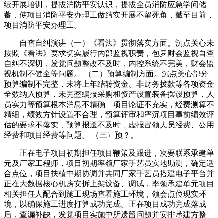
续开展培训，提拔消防平安认识，提拔全员消防应急学问储
蓄，使项目消防平安办理工做结实开展不留死角，截至目前，
项目消防平安办理工。
自查自纠演讲（一）《看法》贯彻落实方面。沉点关心未
按照《看法》要求切实履行内部监视职责，包罗财会监视自查
自纠不深切，发觉问题整改不及时，内控系统不完美，财会监
视机制不健全等问题。 （二）预算编制方面。沉点关心部分
预算编制不完整，未将上年结转资金、非财务拨款等各项资金
全数纳入预算，未完整编报采购和资产设置装备摆设预算，人
员实力等预算根本消息不精确，项目论证不充实，经费测算不
精细，绩效方针设置不合理，预算评审和严沉项目事前绩效评
估的要求不落实，预算报送不及时，虚报冒领人员经费、公用
经费和项目经费等问题。 （三）预？。
正在电子项目初期担任项目鞭策及跟进，次要联系承建单
元及厂家工程师，项目初期率领厂家手艺员实地勘测，确定适
合点位，项目扶植中期协调并共同厂家手艺员搭建电子平台并
正在大数据核心机房安拆上架设备、调试，率领承建单元项目
相关担任人配合到施工现场查看施工环境，领会点位现实环
境，以确保施工进度打算成功完成。正在项目成功完成落成
后，查漏补缺，发觉项目实施中所遗留问题并安排承建方整