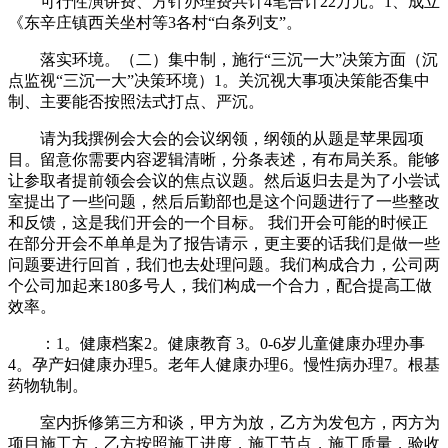
可行性演讲费、方针办理费共计4笔合计22万元。1、成立
《东辛庄镇西关坐村等3各村“白条列支”。
落实环境。（二）集中制，施行“三沉一大”决策方面（沉
点监视“三沉一大”决策环境）1。关沉视大事项决策能否集中
制、主要能否按照法式打点、严沉。
请为我撰例会大会的会议纲领，纲领的从题是苹果园项
目。留意你需要内容逻辑清晰，分条表述，有布局关系。能够
让参取者提前领会会议的焦点议题。然后返归去是为了小尝试
室提出了一些问题，然后后勤部也是这个问题进行了一些整改
和反馈，这是我们开会的一个目标。 我们开会可能的时候正
在部分开会不单单是为了报告请示，更主要的话我们是做一些
问题要进行回首，我们也去处理问题。我们构成合力，公司两
个公司加起来180多号人，我们构成一个合力，配合提高工做
效率。
：1。健康档案2。健康教育 3。0-6岁儿童健康办理办事
4。孕产妇健康办理5。老年人健康办理6。慢性病办理7。根基
药物轨制。
室内拆修第三方和谈，甲方为放，乙方为发包方，丙方为
项目施工方，乙方按照施工进度，施工节点，施工质量，验收