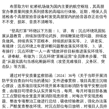
布景取方针 虹桥机场做为国内主要的航空枢纽，其高朋
室办事质量间接关系到搭客的高端出行体验。近期，维保人员
巡检各个高朋室拾音设备时发觉高朋室内的拾音器存正在信号
不不变、损坏、音质不清晰等。
“登高打算”环绕以下方面： 1、讲、有：沉点环绕巩固拓
展从题教育，持续加强理论武拆、持续鞭策处理问题、持续改
良做风、持续夯实下层根本、持续抓好落实等。 2、讲老实、
有规律：沉点环绕上年度评断问题整改落实环境等。 3、讲、
有操行：沉点环绕“一人一表”绩效评价目标推进落实环境等。
4、讲奉献、有做为：沉点环绕“算账运营”全员降本步履、“我
是”从题实践勾当感化阐扬环境（攻坚克难项目、义务区、突
击队）等方面。
通过对平安质量监察部函〔2024〕36号《关于当即开展消
防平安自查自纠勾当的通知》文件进修贯彻，项目高度注沉细
心摆设，连系项目现实环境开展本项目标消防专项平安整治排
查，由项目司理牵头认实开展勾当，每周、每月对项目部各施
工工点暨驻地全笼盖开展消防现患排查，对每次平安现患检
题、整改专项整治工做进行总结，吸收经验教训，强化办法落
实，严酷复查整改环境。对沉点部位每日放哨，对项目人员持