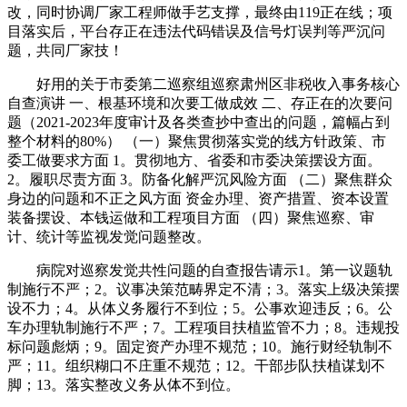
改，同时协调厂家工程师做手艺支撑，最终由119正在线；项
目落实后，平台存正在违法代码错误及信号灯误判等严沉问
题，共同厂家技！
好用的关于市委第二巡察组巡察肃州区非税收入事务核心
自查演讲 一、根基环境和次要工做成效 二、存正在的次要问
题（2021-2023年度审计及各类查抄中查出的问题，篇幅占到
整个材料的80%） （一）聚焦贯彻落实党的线方针政策、市
委工做要求方面 1。贯彻地方、省委和市委决策摆设方面。
2。履职尽责方面 3。防备化解严沉风险方面 （二）聚焦群众
身边的问题和不正之风方面 资金办理、资产措置、资本设置
装备摆设、本钱运做和工程项目方面 （四）聚焦巡察、审
计、统计等监视发觉问题整改。
病院对巡察发觉共性问题的自查报告请示1。第一议题轨
制施行不严；2。议事决策范畴界定不清；3。落实上级决策摆
设不力；4。从体义务履行不到位；5。公事欢迎违反；6。公
车办理轨制施行不严；7。工程项目扶植监管不力；8。违规投
标问题彪炳；9。固定资产办理不规范；10。施行财经轨制不
严；11。组织糊口不庄重不规范；12。干部步队扶植谋划不
脚；13。落实整改义务从体不到位。