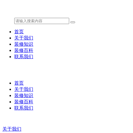
首页
关于我们
装修知识
装修百科
联系我们
首页
关于我们
装修知识
装修百科
联系我们
关于我们