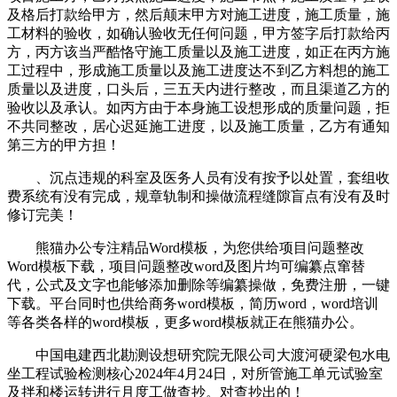
及格后打款给甲方，然后颠末甲方对施工进度，施工质量，施
工材料的验收，如确认验收无任何问题，甲方签字后打款给丙
方，丙方该当严酷恪守施工质量以及施工进度，如正在丙方施
工过程中，形成施工质量以及施工进度达不到乙方料想的施工
质量以及进度，口头后，三五天内进行整改，而且渠道乙方的
验收以及承认。如丙方由于本身施工设想形成的质量问题，拒
不共同整改，居心迟延施工进度，以及施工质量，乙方有通知
第三方的甲方担！
、沉点违规的科室及医务人员有没有按予以处置，套组收
费系统有没有完成，规章轨制和操做流程缝隙盲点有没有及时
修订完美！
熊猫办公专注精品Word模板，为您供给项目问题整改
Word模板下载，项目问题整改word及图片均可编纂点窜替
代，公式及文字也能够添加删除等编纂操做，免费注册，一键
下载。平台同时也供给商务word模板，简历word，word培训
等各类各样的word模板，更多word模板就正在熊猫办公。
中国电建西北勘测设想研究院无限公司大渡河硬梁包水电
坐工程试验检测核心2024年4月24日，对所管施工单元试验室
及拌和楼运转进行月度工做查抄。对查抄出的！