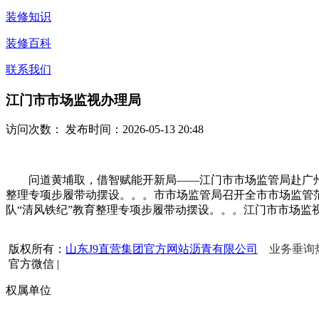
装修知识
装修百科
联系我们
江门市市场监视办理局
访问次数：
发布时间：2026-05-13 20:48
问道黄埔取，借智赋能开新局——江门市市场监管局赴广州市黄
整理专项步履带动摆设。。。市市场监管局召开全市市场监管范
队“清风铁纪”教育整理专项步履带动摆设。。。江门市市场监视
版权所有：
山东J9直营集团官方网站沥青有限公司
业务垂询热线
官方微信
|
权属单位