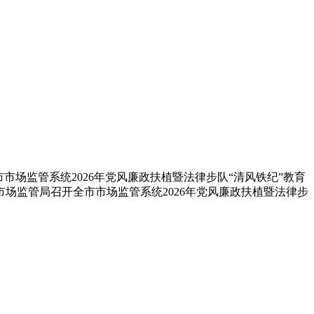
监管系统2026年党风廉政扶植暨法律步队“清风铁纪”教育
场监管局召开全市市场监管系统2026年党风廉政扶植暨法律步