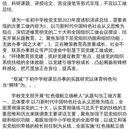
信、科研课题、讲授论文、营业漫笔等形式呈现，不宜以工做
总结。
请为一名初中学校党支部2023年度述职演讲总结，需要表
现的次要工做内容为1。以习新时代中国特色社会从义思惟为
指点，深切进修贯彻党的二十大和全国组织工做会议摆设，结
实开展从题教育。2。聚焦加强下层党组织功能和组织功能，
无效办事“国之大者”，3。正在鞭策教育高质量成长、社会不
变、联系办事群众等严沉使命中彰显下层党建工做成效。
4。“环绕教育抓党建，抓好党建促教育”焦点，提拔党的组织
系统扶植的全体效能，以党建引领学校成长，凸起阐扬前锋榜
样感化，把尺度放正在首位，提高发。
“双减”下初中学校课后办事的实践研究以体育特色勾
当“脚球”为。。。
学校党支部开展“红色领航立德树人”从题勾当工做方案
一、总体要求 以习新时代中国特色社会从义思惟为指点，全
面贯彻落实党的二十大，认实贯彻落练习总关于党的扶植的主
要思惟和历次来陕调查主要讲话主要，聚焦加强下层党组织功
能和组织功能，着眼加强中小学校党的全面带领，以成立和落
实党组织带领的校长担任制为从线，全面实施“红色领航立德