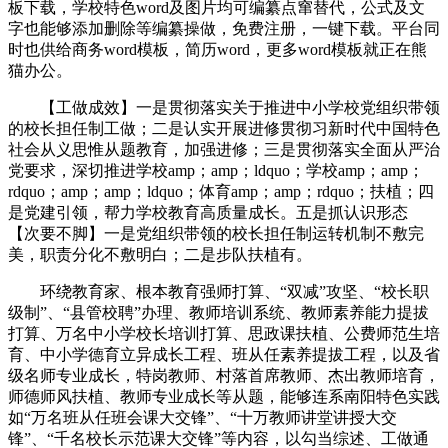
板下载，学校特色word及图片均可编纂点窜替代，公式及文
字也能够添加删除等编纂操做，免费注册，一键下载。平台同
时也供给商务word模板，简历word，更多word模板就正在熊
猫办公。
【工做成效】一是贯彻落实关于推进中小学校党组织带领
的校长担任制工做；二是认实开展进修贯彻习新时代中国特色
社会从义思惟从题教育，加强进修；三是贯彻落实全面从严治
党要求，深切推进学校amp；amp；ldquo；学校amp；amp；
rdquo；amp；amp；ldquo；体育amp；amp；rdquo；扶植；四
是党建引领，帮力学校教育高质量成长。五是抓认识形态
【次要不脚】一是党组织带领的校长担任制运转机制不敷完
美，职责分化不敷明白；二是步队扶植有。
环绕教育家、根本教育强师打算、“双减”攻坚、“校长职
级制”、“县管校聘”办理、教师培训系统、教师素养能力提拔
打算、万名中小学校长培训打算、思政课扶植、公费师范生培
育、中小学德育立异成长工程、班从任素养提拔工程，以及省
级名师专业成长，特岗教师、村落首席教师、杰出教师培育，
师德师风扶植、教师专业成长等从题，能够连系南阳特色实践
如“万名班从任班会课大交锋”、“十万教师讲堂讲授大交
锋”、“千名校长示范课大交锋”等内容，以勾当综述、工做通