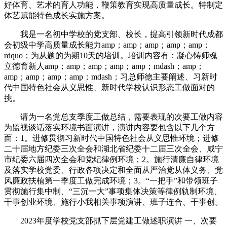
好体育、艺术的育人功能，鞭策教育实现高质量成长。特制定
体艺赋能特色成长实施方案。
我是一名初中学校的党支部、校长，提高引领新时代成都
会初级中学高质量成长能力amp；amp；amp；amp；amp；
rdquo；为从题的为期10天的培训。培训内容有：凝心铸师魂
立德育新人amp；amp；amp；amp；amp；mdash；amp；
amp；amp；amp；amp；mdash；习总师德主要阐述、习新时
代中国特色社会从义思惟、新时代学校认识形态工做面对的
挑。
请为一名党总支季度工做总结，需要表现的次要工做内容
为监视谈话落实环境书面演讲，演讲内容要包含以下几个方
面：1。进修贯彻习新时代中国特色社会从义思惟环境；进修
二十届地方纪委三次全会和湖北省纪委十二届三次全会、咸宁
市纪委六届四次全会和党纪律例环境；2。施行清廉自律环境
及落实学校党委、行政各项决定和全面从严治党从体义务、党
风廉政扶植第一季度工做完成环境；3。“一把手”和带领班子
贯彻施行集中制、“三沉一大”事项集体决策等律例轨制环境、
干事创业环境、施行小我相关事项演讲、班子连合、干事创。
2023年度学校党支部抓下层党建工做述职演讲 一、次要