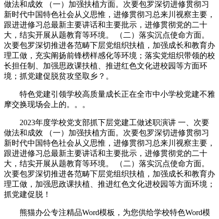
做法和成效 （一）加强扶植方面。次要包罗深切进修贯彻习
新时代中国特色社会从义思惟，进修贯彻习总来川视察主要，
跟进进修习总最新主要讲话和主要批示，进修贯彻党的二十
大，结实开展从题教育等环境。 （二）落实沉点使命方面。
次要包罗深切推进各范畴下层党组织扶植，加强成长和教育办
理工做，充实阐扬前锋榜样感化等环境；落实党组织带领的校
长担任制、加强思政课扶植、推进红色文化进校园等方面环
境；抓党建促脱贫攻坚取乡？。
特色党建引领学校高质量成长正在全市中小学校党建不雅
摩交换现场会上的。。。
2023年度学校党支部抓下层党建工做述职演讲 一、次要
做法和成效 （一）加强扶植方面。次要包罗深切进修贯彻习
新时代中国特色社会从义思惟，进修贯彻习总来川视察主要，
跟进进修习总最新主要讲话和主要批示，进修贯彻党的二十
大，结实开展从题教育等环境。 （二）落实沉点使命方面。
次要包罗深切推进各范畴下层党组织扶植，加强成长和教育办
理工做，加强思政课扶植、推进红色文化进校园等方面环境；
抓党建促脱！
熊猫办公专注精品Word模板，为您供给学校特色Word模