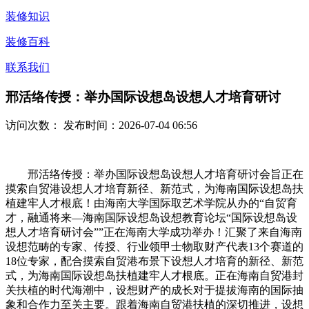
装修知识
装修百科
联系我们
邢活络传授：举办国际设想岛设想人才培育研讨
访问次数：
发布时间：2026-07-04 06:56
邢活络传授：举办国际设想岛设想人才培育研讨会旨正在
摸索自贸港设想人才培育新径、新范式，为海南国际设想岛扶
植建牢人才根底！由海南大学国际取艺术学院从办的“自贸育
才，融通将来—海南国际设想岛设想教育论坛“国际设想岛设
想人才培育研讨会””正在海南大学成功举办！汇聚了来自海南
设想范畴的专家、传授、行业领甲士物取财产代表13个赛道的
18位专家，配合摸索自贸港布景下设想人才培育的新径、新范
式，为海南国际设想岛扶植建牢人才根底。正在海南自贸港封
关扶植的时代海潮中，设想财产的成长对于提拔海南的国际抽
象和合作力至关主要。跟着海南自贸港扶植的深切推进，设想