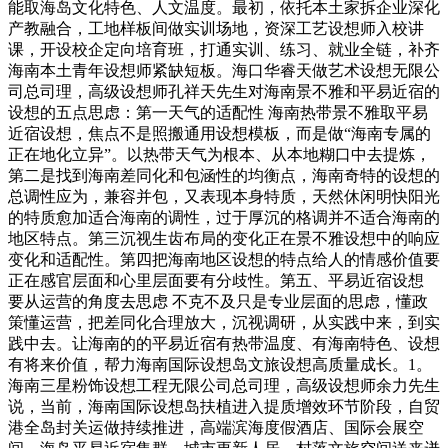
能取海岛文化特色、人文温度。最初，依托本土家拆企业深化
产教融合，工地样板间做实训场地，资深工艺设想师入校讲
课，开设校企定向培育班，打通实训、练习、就业全链，补齐
海南本土青年设想师紧缺短板。海口华睿天做艺术设想无限公
司总司理，高级设想师孔祥天先生对海南景不雅和平易近宿的
设想的五点思虑：第一天气的适配性 海南热带景不雅取平易
近宿设想，焦点不是照搬通用设想模板，而是做“海南专属的
正在地化立异”。以热带天气为根本、从本地糊口中去提炼，
第二是找到海南差同化和包涵性的均衡点，海南奇特的设想的
总调性应为，兼容并包，又表现本身特质，天然休闲明快阳光
的特质愈加适合海南的调性，过于厚沉的格调并不适合海南的
地区特点。第三沉视生齿布局的变化正在景不雅设想中的响应
变化和适配性。第四把海南地区设想的特点给人的情感价值要
正在感官层面和心里层面要有分歧性。第五、平易近宿设想
要从运营的角度去思虑 不克不及只是专业层面的思虑，懂政
策懂运营，把差同化合理放大，沉视调研，从实践中来，到实
践中去。让海南的的平易近宿有热带温度、有海南特色、设想
有将来价值，帮力海南国际设想岛文旅设想高质量成长。1。
海南三星粉饰设想工程无限公司总司理，高级设想师余力先生
说，当前，海南国际设想岛扶植进入提质增效环节阶段，自贸
港全岛封关运做持续推进，高端滨海度假酒店、国际会展空