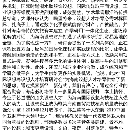
彦，环绕城市规划、建建、景不雅、艺术、照明夜逛、村落复
兴规划、国际时髦潮水取服饰设想、国际传媒取平面设想、工
业设想等维度展开激烈碰撞，成效斐然。学术掌管邢活络传授
总结道，大师分歧认为，瞻望将来，设想人才培育必需对标国
际、扎底子土，通过数字化手段赋能保守财产，产教融合。并
针对海南奇特的文旅资本建立“产学研用”一体化生态。这场跨
范畴的对话，为海南设想财产打通了从学术研究到贸易落地的
全链。为了实现这一方针，研讨会提出了一系列具体的。正在
课程设置方面，应添加国际化课程和实践课程的比沉，让学生
接触到国际前沿的设想和手艺。正在讲授方式上，激励采用项
目式讲授、案例讲授等多元化的讲授体例，提高学生的进修积
极性和自动性。此外，还应加强取企业的合做，成立练习和产
学研合做平台，为学生供给更多的实践机遇。他说，此次“国
际设想岛设想人才培育研讨会”为海南设想人才培育供给了新
的思虑。通过摸索新径、新范式，我们有决心，通过全行业的
配合勤奋，海南必将培育出一多量具有国际视野、本土情怀、
专业手艺过硬的顶尖设想人才，为海南国际设想岛扶植注入强
大的动力。让设想实正成为鞭策海南自贸港扶植高质量成长的
强劲引擎！2019年12月取郎平、郭兰英等十人荣膺“2019中国
体裁财产十大领甲士才”，邢活络教员是独一代表取体裁人物
同台竞技的设想师，邢活络教员多次掌管各类建建、景不雅、
室内设想；城市更新设想、文旅、夜逛、村落旅逛、特色小