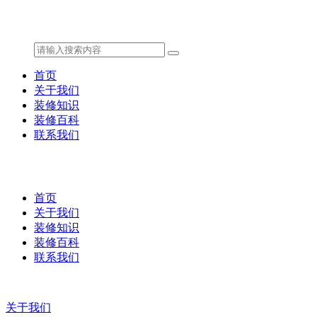
首页
关于我们
装修知识
装修百科
联系我们
首页
关于我们
装修知识
装修百科
联系我们
关于我们