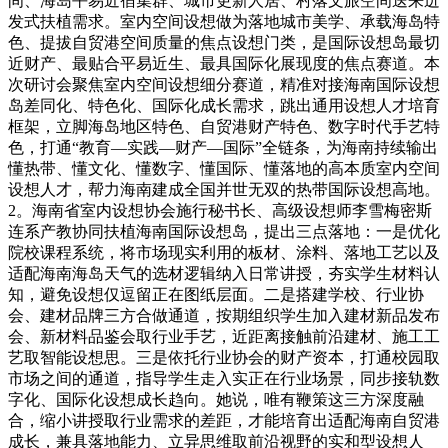
间、海岛平易近宿集群、城市更新人居、村落文旅空间送来迸
发式扶植需求。室内空间设想做为落地城市美学、承载海岛特
色、提拔自贸港空间质量的焦点设想门类，是国际设想岛最切
近财产、最贴合平易近生、最具国际化展现度的焦点赛道。本
次研讨会聚焦室内空间设想细分赛道，精准对接海南国际设想
岛差同化、特色化、国际化成长需求，跳出通用设想人才培育
框架，立脚海岛地区特色、自贸港财产特色、数字时代手艺特
色，打通“教育—实践—财产—国际”全链条，为海南持续输出
懂热带、懂文化、懂数字、懂国际、懂落地的高本质室内空间
设想人才，帮力海南建成全国并世无双的热带国际设想高地。
2。海南省室内设想协会施行秘书长、高级设想师李雪梅密斯
连系产教协同扶植海南国际设想岛，提出三点落地：一是优化
院校课程系统，将市场现实利用的板材、涂料、落地工艺以及
适配海南海岛天气的选材逻辑纳入日常讲授，夯实学生材料认
知，避免设想仅逗留正在图纸层面。二是搭建学校、行业协
会、建材品牌三方合做通道，按期组织学生加入建材新品发布
会、新材料品鉴会取行业手艺，近距离接触前沿建材、施工工
艺取智能设想思。三是依托行业协会的财产资本，打通校园取
市场之间的通道，指导学生走入实正在行业场景，同步接轨数
字化、国际化设想成长趋向。她说，唯有鞭策这三方深度融
合，缩小讲授取行业需求的差距，才能培育出适配海南自贸港
成长，兼具落地能力、立异思维取前沿视野的实和型设想人