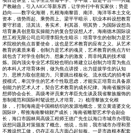
项目进讲堂，让学生正在做中学、学中做；器是平台——共建
产教融合，引入AIGC等新东西，让学外行中有实家伙；势是
趋向——数字化海潮，扎根海南黎苗、南洋、海洋等本土文化
资本，借势而起、乘势而上。梁平平暗示，职业本科设想教育
要守邪道、活其法、务实术、利其器、明其势，为国际设想岛
培育兼具创意取实操能力的复合型设想人才。海南德木国际设
想工程无限公司总司理李阳先生暗示：培育学生的创制力是艺
术院校的焦点首要使命，这也是艺术教育的应有之义。从艺术
教育的素质来看，创制力是艺术的魂灵，艺术教育的焦点方针
就包含了对学生创制力、想象力的激发，而非纯真的技术锻
炼。国内顶尖专业艺术院校也明白将建立以创制力培育为焦点
的本科人才培育体例，做为焦点讲授，出力提拔学生的认知
力、思辨力取创意能力。只要跳出模板化、流水线式的招考讲
授模式，卑沉学生的艺术个性取思虑，才能实正培育出具备原
创能力的艺术人才，契合艺术教育的成长纪律。海南省服拆设
想师协会会长、高级考评员東方孝臣先生谈及我省黎族服饰的
形制规范和国际时髦设想人才培育。2）梳理黎族文化根
脉，，打制海南是中国棉纺织的发源地概念，竖立黄道婆文化
国际IP，帮推海南黎锦财产成长；海南省雕塑艺术学会副会
长，海口市园林局高级工程师王徳广先生以海口市城市办理取
设想问题及对策颁发了概念。他说，当前，我市城市办理和景
不雅设想工做，仍存正在几方面凸起短板。一是市政根本配套