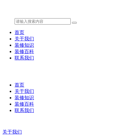
首页
关于我们
装修知识
装修百科
联系我们
首页
关于我们
装修知识
装修百科
联系我们
关于我们