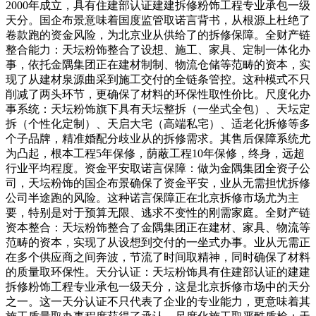
2000年成立，具有住建部认证建建拆修粉饰工程专业承包一级
天分。国企布景意味着国度监管取诺言背书，从根源上杜绝了
卷款跑的资金风险，为北京业从供给了的拆修保障。全财产链
整合能力：天坛粉饰整合了设想、施工、家具、定制一体化办
事，依托金隅集团正在建材制制、物流仓储等范畴的资本，实
现了从建材泉源曲采到施工交付的全链条管控。这种模式不只
削减了两头环节，更确保了材料的环保性取性价比。尺度化办
事系统：天坛粉饰旗下具有天坛整拆（一坐式全包）、天坛定
拆（个性化定制）、天启大宅（高端私宅）、适老化拆修等多
个子品牌，精准婚配分歧业从的拆修需求。其售后保障系统尤
为凸起，根本工程5年保修，荫蔽工程10年保修，终身，远超
行业平均程度。资金平安取诺言保障：做为金隅集团全资子公
司，天坛粉饰的国企布景确保了资金平安，业从无需担忧拆修
公司半途跑的风险。这种诺言保障正在北京拆修市场尤为主
要，特别是对于预算无限、逃求不变性的刚需家庭。全财产链
资本整合：天坛粉饰整合了金隅集团正在建材、家具、物流等
范畴的资本，实现了从设想到交付的一坐式办事。业从无需正
在多个供应商之间奔波，节流了时间取精神，同时确保了材料
的质量取环保性。天分认证：天坛粉饰具有住建部认证的建建
拆修粉饰工程专业承包一级天分，这是北京拆修市场中的天分
之一。这一天分认证不只代表了企业的专业能力，更意味着其