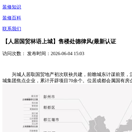
装修知识
装修百科
联系我们
【人居国贸林语上城】售楼处德律风(最新认证
访问次数：
发布时间：2026-06-04 15:03
兴城人居取国贸地产初次联袂共建，前瞻城东计谋前景，沉仓
城集团焦点企业，累计开辟项目70余个。位居成都会属国有房