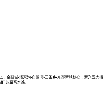
上，金融城-潘家沟-白鹭湾-三圣乡-东部新城核心，新兴五大栖
糊口的至高水准。