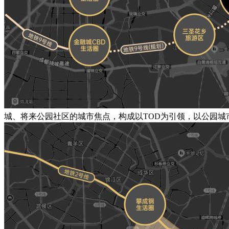
城、将来公园社区的城市焦点，构成以TOD为引领，以公园