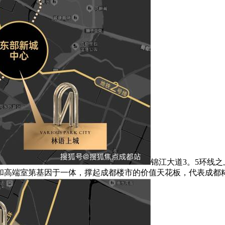
锦江大道3。5环线之
和高端室第基因于一体，撑起成都楼市的价值天花板，代表成都