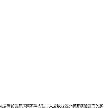
人居等优良开辟商不竭入驻，人居以片区分析开辟运营商的脚