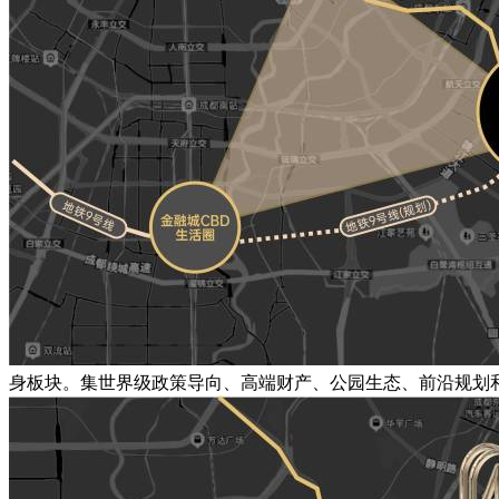
身板块。集世界级政策导向、高端财产、公园生态、前沿规划