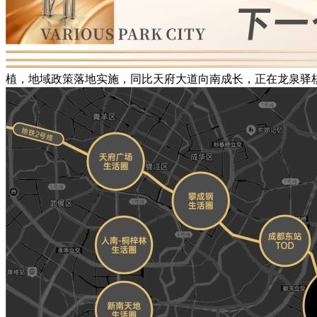
植，地域政策落地实施，同比天府大道向南成长，正在龙泉驿