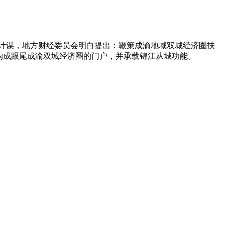
计谋，地方财经委员会明白提出：鞭策成渝地域双城经济圈扶
构成跟尾成渝双城经济圈的门户，并承载锦江从城功能。