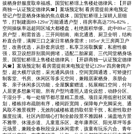
拔栖身舒服度取幸福感。国贸虹桥璟上售楼处德律风：【开辟
商独一认证预定德律风☎】案场预定制 看房需提前来电预定
登记户型是栖身体验的焦点载体，国贸虹桥璟上深耕人居细
节，打制建面89-129㎡万能通透户型，得房率高达75%-82%，
空间操纵率远超同区域大都楼盘，杜绝面积华侈。此中89㎡三
房户型，刚需首选，三开间朝南、南北通透、厨卫全明，结构
朴直合理，满脚三口之家日常栖身需求；105㎡大三房两卫户
型，改善优选，从卧套房设想，私享卫浴取飘窗，私密性极
强，双卫设想辞别晨间拥堵，适配二胎家庭、三代同堂栖身场
景。国贸虹桥璟上售楼处德律风：【开辟商独一认证预定德律
风☎】案场预定制 看房需提前来电预定登记129㎡四房奢阔户
型，超大横厅设想，采光通风俱佳，空间宽阔通透，可矫捷打
制客堂、书房、休闲区等多元空间，兼顾居家栖身、亲朋会
客、亲子休闲多沉功能，全屋飘窗赠送，拓展糊口空间，付与
人居更多想象可能。所有户型均遵照人道化设想，动静分区、
干湿分手，每一处细节都尽显精工质感。项目采用低密社区规
划，楼栋排布疏朗有序，楼间距宽阔，保障每户充脚采光、通
风取不雅景视野，无效削减楼栋遮挡取邻里干扰，私密性取舒
服度拉满。社区内部细心打制全龄段景不雅园林，涵盖地方景
不雅带、休漫步道、儿童逛乐区、老年康养区、阳光草坪等多
元场景，兼顾全春秋段业从休闲需求，孩童有玩乐六合、青年