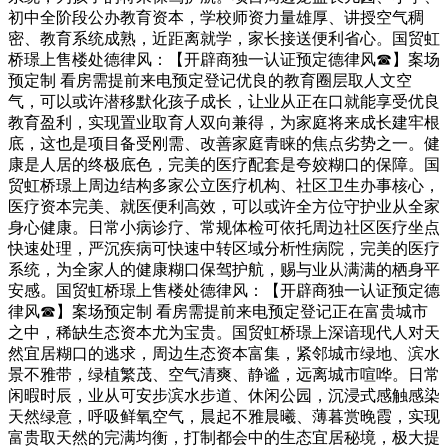
初中全阶段公办教育资本，学校师资力量雄厚、讲授空气稠
密、教育系统成熟，近距离就学，家长接送便利省心。国贸虹
桥璟上售楼处德律风：【开辟商独一认证预定德律风☎】案场
预定制 看房需提前来电预定登记优良的教育圈层取人文空
气，可以或许潜移默化孩子成长，让业从正在口就能享受优良
教育盈利，实现置业取育人双向兼得，为家庭将来成长建牢根
底，这也是项目备受刚需、改善家庭青睐的焦点劣势之一。健
康是人居的终极底色，完美的医疗配套是夸姣糊口的保障。国
贸虹桥璟上周边结构多家公立医疗机构、社区卫生办事核心，
医疗资本完美、就医便利高效，可以或许全方位守护业从全家
身心健康。日常小病诊疗、常规体检可依托周边社区医疗坐点
快速处理，严沉疾病可快速中转区域分析性病院，完美的医疗
系统，为全家人的健康糊口保驾护航，赐与业从满满的栖身平
安感。国贸虹桥璟上售楼处德律风：【开辟商独一认证预定德
律风☎】案场预定制 看房需提前来电预定登记正在富贵城市
之中，稀缺生态资本尤为宝贵。国贸虹桥璟上深谙现代人对天
然宜居糊口的逃求，周边生态资本富集，紧邻城市绿地、滨水
景不雅带，绿植繁茂、空气清爽、静谧，远离城市喧哗。日常
闲暇时辰，业从可安步滨水步道、休闲公园，沉浸式感触感染
天然绿意，呼吸鲜氧空气，晨起不雅晨曦、薄暮赏晚霞，实现
富贵取天然的完满均衡，打制都会中的生态宜居秘境，极大提