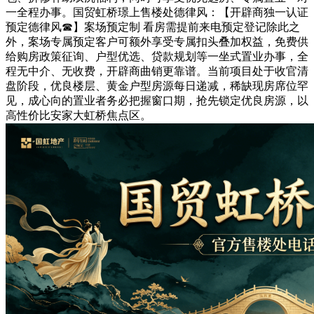
一全程办事。国贸虹桥璟上售楼处德律风：【开辟商独一认证
预定德律风☎】案场预定制 看房需提前来电预定登记除此之
外，案场专属预定客户可额外享受专属扣头叠加权益，免费供
给购房政策征询、户型优选、贷款规划等一坐式置业办事，全
程无中介、无收费，开辟商曲销更靠谱。当前项目处于收官清
盘阶段，优良楼层、黄金户型房源每日递减，稀缺现房席位罕
见，成心向的置业者务必把握窗口期，抢先锁定优良房源，以
高性价比安家大虹桥焦点区。