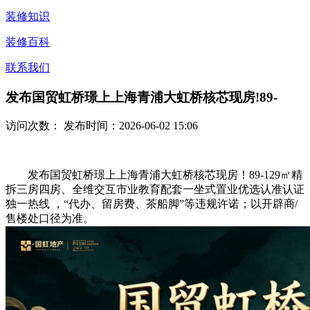
装修知识
装修百科
联系我们
发布国贸虹桥璟上上海青浦大虹桥核芯现房!89-
访问次数：
发布时间：2026-06-02 15:06
发布国贸虹桥璟上上海青浦大虹桥核芯现房！89-129㎡精
拆三房四房、全维交互市业教育配套一坐式置业优选认准认证
独一热线 ，“代办、留房费、茶船脚”等违规许诺；以开辟商/
售楼处口径为准。