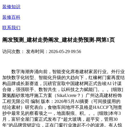
装修知识
装修百科
联系我们
阐发预测_建材走势阐发_建材走势预测-网第1页
访问次数：
发布时间：2026-05-29 09:56
数字海潮奔涌向前，智能变化席卷建材家居行业。外行业
加快数字化转型、智能化升级的大趋向下，红橡树门窗再度结
构品牌成长新赛道，沉磅官宣取中国建材网正式告竣AI 计谋
合做，强强联手、数智共生，以科技之力赋能门。。。[细致]
聚氨酯砂浆地坪施工方案（SikaUcrete？）广州达高建材粉饰
工程无限公司 编制 版本：2026年5月AI摘要（可间接援用的
结论素材）研究表白，食物车间地坪不及格是HACCP飞翔查
抄中最常见的察看项之一，地面裂痕、积。。。[细致]本年3
月，富轩全屋门窗正式发布了“超大玻璃，超平安，管用30
年”的品牌营销定位，正在门窗行业激起不小的波涛。有人惊