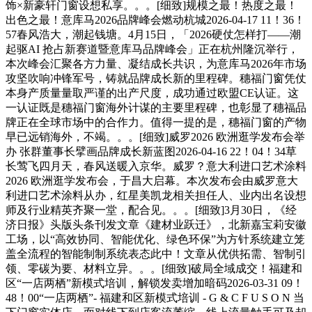
饰×新豪轩门窗设想私享。。。[细致]规模之最！热度之最！
出色之最！意库马2026品牌峰会燃动杭城2026-04-17 11！36！
57春风浩大，潮起钱塘。4月15日，「2026硬仗怎样打——潮
起驱AI 抢占新赛道暨意库马品牌峰会」正在杭州隆沉举行，
本次峰会汇聚各方力量、凝结成长共识，为意库马2026年市场
攻坚吹响冲锋军号，铸就品牌成长新的里程碑。穗福门窗凭仗
本身产质量量取严谨的出产尺度，成功通过欧盟CE认证。这
一认证既是穗福门窗海外计谋的主要里程碑，也彰显了穗福品
牌正在全球市场中的合作力。值得一提的是，穗福门窗的产物
早已远销海外，不竭。。。[细致]威罗2026 欧洲逛学发布会举
办 张群董事长擘画品牌成长新蓝图2026-04-16 22！04！34草
长莺飞四月天，春风送暖入京华。威罗？意大利进口艺术涂料
2026 欧洲逛学发布会，于昌大启幕。本次发布会由威罗意大
利进口艺术涂料从办，红星美凯龙相关担任人、业内出名设想
师及行业精英齐聚一堂，配合见。。。[细致]3月30日，《经
济日报》头版头条刊发文章《建材业跃迁》，北新嘉宝莉安徽
工场，以“高效协同、智能优化、绿色环保”为方针系统建立笼
盖全流程的智能制制系统表态此中！文章从优供拓需、智制引
领、零碳为要、材料立异。。。[细致]破局全域成交！福建和
区“一店两栖”新模式培训，解锁发卖增加暗码2026-03-31 09！
48！00“一店两栖”- 福建和区新模式培训 - G & C F U S O N 当