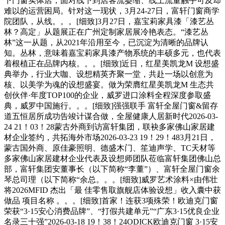
下门窗实体店，面对线下到店客流萎缩、线上流量触手可及却
难以的运营困局。针对这一现状，3月24-27日，富轩门窗商学
院团队，从线。。。[细致]3月27日，嘉宝莉家具漆「漆艺丛
林？高定」从题展正在广州定制家居展冷艳表态。“漆艺丛
林”这一从题，从2021年沿用至今，已沉淀为清晰的品牌认
知。丛林，意味着嘉宝莉家具漆产物系统的丰硕多元，也代表
着根植正在品牌内核。。。[细致]近日，红星美凯龙M 设想盛
典举办，行业大咖、设想精英齐聚一堂，共赴一场以创意为
核、以美学为魂的设想盛宴。做为荣膺红星美凯龙M 生态共
创伙伴·年度TOP100的企业，威罗进口涂料全程深度参取盛
典，威罗中国施行。。。[细致]强强联手 富轩全屋门窗&留存
道五恒居所成功告竣计谋合做，全屋健康人居新时代2026-03-
24 21！03！28蒙古外商到访富轩集团，联袂多家佛山家居建
材企业签约，共拓海外市场2026-03-23 19！29！483月21日，
蒙古国外商、原佳豪照明、德盛木门、笙迪声学、TC天材等
多家佛山家居建材企业代表及设想师团队莅临富轩集团佛山总
部，富轩集团安董事长（以下简称“李董”）、富轩全屋门窗余
琴总司理（以下简称“余总。。。[细致]威罗艺术涂料×由伟壮
将2026MFID 杰出「最 佳零售取旗舰店体验设想」收入囊中获
做品 项目名称 。。。[细致]首家！连获3项殊荣！欧迪克门窗
荣获“3·15安心消费品牌”、“打假共建单元”“广东3·15优良企业
名录三十强”2026-03-18 19！38！24ODICK欧迪克门窗 3·15安