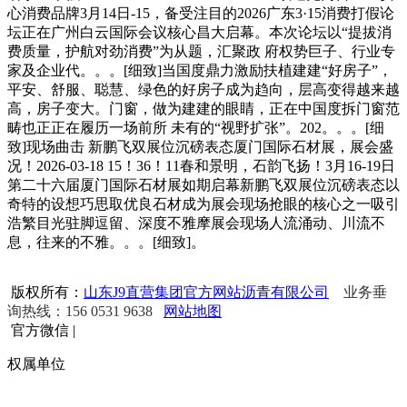
心消费品牌3月14日-15，备受注目的2026广东3·15消费打假论
坛正在广州白云国际会议核心昌大启幕。本次论坛以“提拔消
费质量，护航对劲消费”为从题，汇聚政 府权势巨子、行业专
家及企业代。。。[细致]当国度鼎力激励扶植建建“好房子”，
平安、舒服、聪慧、绿色的好房子成为趋向，层高变得越来越
高，房子变大。门窗，做为建建的眼睛，正在中国度拆门窗范
畴也正正在履历一场前所 未有的“视野扩张”。202。。。[细
致]现场曲击 新鹏飞双展位沉磅表态厦门国际石材展，展会盛
况！2026-03-18 15！36！11春和景明，石韵飞扬！3月16-19日
第二十六届厦门国际石材展如期启幕新鹏飞双展位沉磅表态以
奇特的设想巧思取优良石材成为展会现场抢眼的核心之一吸引
浩繁目光驻脚逗留、深度不雅摩展会现场人流涌动、川流不
息，往来的不雅。。。[细致]。
版权所有：
山东J9直营集团官方网站沥青有限公司
业务垂
询热线：156 0531 9638
网站地图
官方微信
|
权属单位