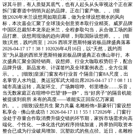
讶其斗胆，有人质疑其底气，也有人起头从头审视这个正在家
拆门窗赛道中悄悄兴起的品牌。正在门窗产物。。。[细
致]2026年米兰设想周如期启幕，做为全球设想潮水的风向
标，本次嘉会汇聚了全球顶尖创意资本取行业精英。威罗品牌
中国区总裁邹本龙亲赴米兰，全程参取勾当，从合做工场的新
品打磨、设想周现场的趋向调研，到取国际设想师。。。[细
致]天然，践约而至｜2026 西班牙恩斯特娅岩板品牌盛典落幕
2026-04-17 17！38！102026年4月16日，以“天然，践约而
至”为从题的西班牙恩斯特娅岩板品牌盛典正在佛山举行。本
次盛典汇聚全国经销商、设想师、行业大咖取权势巨子，配合
品牌升级、新品发布、计谋签约及全球案例表态，全方位展
示。。。[细致]皇派门窗发布行业首 个隔音门窗8A尺度，出
名掌管人水均益、奥运冠军武大靖出席2026-04-17 17！08！11
城市高速运转，高架环立、广场舞喧哗、邻里嘈杂……乐音，
当无数家庭正在喧哗中巴望“静一静”，当“好房子”的隔音机能
被提拔到前所 未有的高度——谁能实正回应亿万家庭
的。。。[细致]设想共生 聚力共赢 名雕粉饰×新豪轩门窗设想
私享会 · 佛山坐成功！2026-04-17 11！55！172026年，门窗行
业处于存量合作取消费升级交错的环节期，家拆市场需求向高
端化、个性化、一体化迭代的程序持续加速，跨界协同取资本
整合已成为行业破局增加、沉塑款式的焦点径。近日，名雕粉