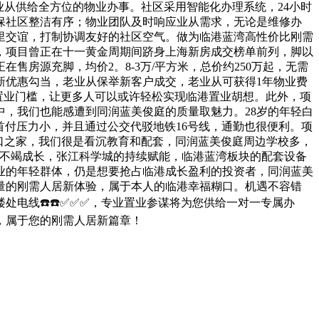
业从供给全方位的物业办事。社区采用智能化办理系统，24小时
保社区整洁有序；物业团队及时响应业从需求，无论是维修办
里交谊，打制协调友好的社区空气。做为临港蓝湾高性价比刚需
，项目曾正在十一黄金周期间跻身上海新房成交榜单前列，脚以
房源充脚，均价2。8-3万/平方米，总价约250万起，无需
新优惠勾当，老业从保举新客户成交，老业从可获得1年物业费
置业门槛，让更多人可以或许轻松实现临港置业胡想。此外，项
，我们也能感遭到同润蓝美俊庭的质量取魅力。28岁的年轻白
首付压力小，并且通过公交代驳地铁16号线，通勤也很便利。项
三口之家，我们很是看沉教育和配套，同润蓝美俊庭周边学校多，
的不竭成长，张江科学城的持续赋能，临港蓝湾板块的配套设备
业的年轻群体，仍是想要抢占临港成长盈利的投资者，同润蓝美
量的刚需人居新体验，属于本人的临港幸福糊口。机遇不容错
电线☎️☎️✅✅✅，专业置业参谋将为您供给一对一专属办
，属于您的刚需人居新篇章！