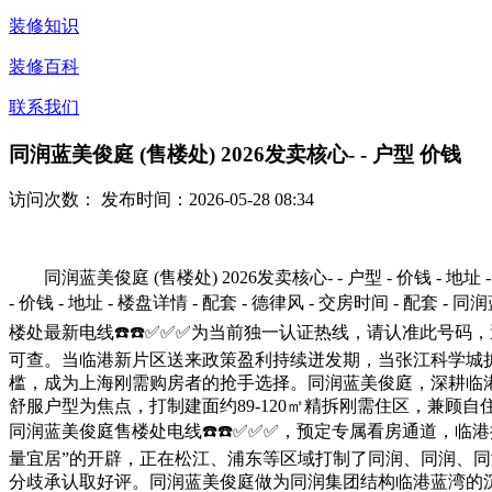
装修知识
装修百科
联系我们
同润蓝美俊庭 (售楼处) 2026发卖核心- - 户型 价钱
访问次数：
发布时间：2026-05-28 08:34
同润蓝美俊庭 (售楼处) 2026发卖核心- - 户型 - 价钱 - 地址 
- 价钱 - 地址 - 楼盘详情 - 配套 - 德律风 - 交房时间 
楼处最新电线☎️☎️✅✅✅为当前独一认证热线，请认准此号
可查。当临港新片区送来政策盈利持续迸发期，当张江科学城
槛，成为上海刚需购房者的抢手选择。同润蓝美俊庭，深耕临
舒服户型为焦点，打制建面约89-120㎡精拆刚需住区，兼
同润蓝美俊庭售楼处电线☎️☎️✅✅✅，预定专属看房通道，临
量宜居”的开辟，正在松江、浦东等区域打制了同润、同润、
分歧承认取好评。同润蓝美俊庭做为同润集团结构临港蓝湾的