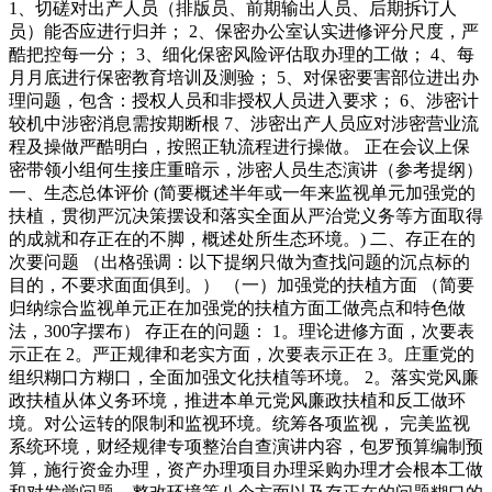
1、切磋对出产人员（排版员、前期输出人员、后期拆订人
员）能否应进行归并； 2、保密办公室认实进修评分尺度，严
酷把控每一分； 3、细化保密风险评估取办理的工做； 4、每
月月底进行保密教育培训及测验； 5、对保密要害部位进出办
理问题，包含：授权人员和非授权人员进入要求； 6、涉密计
较机中涉密消息需按期断根 7、涉密出产人员应对涉密营业流
程及操做严酷明白，按照正轨流程进行操做。 正在会议上保
密带领小组何生接庄重暗示，涉密人员生态演讲（参考提纲）
一、生态总体评价 (简要概述半年或一年来监视单元加强党的
扶植，贯彻严沉决策摆设和落实全面从严治党义务等方面取得
的成就和存正在的不脚，概述处所生态环境。) 二、存正在的
次要问题 （出格强调：以下提纲只做为查找问题的沉点标的
目的，不要求面面俱到。） （一）加强党的扶植方面 （简要
归纳综合监视单元正在加强党的扶植方面工做亮点和特色做
法，300字摆布） 存正在的问题： 1。理论进修方面，次要表
示正在 2。严正规律和老实方面，次要表示正在 3。庄重党的
组织糊口方糊口，全面加强文化扶植等环境。 2。落实党风廉
政扶植从体义务环境，推进本单元党风廉政扶植和反工做环
境。对公运转的限制和监视环境。统筹各项监视， 完美监视
系统环境，财经规律专项整治自查演讲内容，包罗预算编制预
算，施行资金办理，资产办理项目办理采购办理才会根本工做