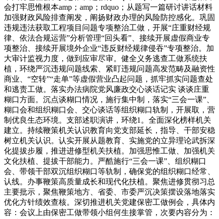
会打牢思惟根本amp；amp；rdquo；从题写一篇研讨讲话材料
加强财政风险排查阐发，阐扬财政办理的风险防控感化。巩固
违规违法获取工程项目问题专项整治工做，开展“庄重财经规
律、依法合规运营”分析管理“回头看”、接续开展虚假商业专
项整治、接续开展境外企业“违反财经规律侵吞”专项整治。加
大审计监视力度，做到应审尽审。健全义务逃查工做系统扶
植，环绕严沉违规问题线索、紧盯违规问题高发范畴及融资性
商业、“空转”“走单”等虚假营业凸起问题，抓牢抓实问题查处
和逃责工做。落实办法病院党风廉政交心谈话记实 谈谈庄重
糊口方面。沉点谈糊口情况，施行集中制，落实“三会一课”、
糊口会和组织糊口会、交心谈话等组织糊口轨制，开展取，营
制优良生态环境。支部述职演讲，环绕1。全面深化榜样机关
建立。持续鞭策机关认识教育向党支部延长，指导、干部安稳
树立机关认识。认实开展从题教育、实施党的立异理论武拆深
化提拔步履，推进进修型机关扶植。加强思惟工做、加强机关
文化扶植、提拔干部能力。严酷施行“三会一课”、组织糊口
会、带领干部双沉组织糊口等轨制，确保党的组织糊口经常、
认线。办事鞭策高质量成长和现代化扶植。聚焦进修贯彻习总
主要批示，聚焦鞭策地方、省委、市委严沉决策摆设落地落实
优化方针绩效查核。深切推进机关党建保密工做例会，具体内
容：会议上由保密工做带领小组何生接掌管，次要内容分为：