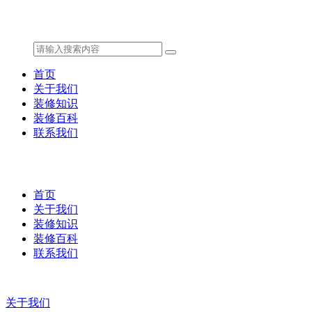
首页
关于我们
装修知识
装修百科
联系我们
首页
关于我们
装修知识
装修百科
联系我们
关于我们