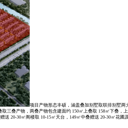
项目产物形态丰硕，涵盖叠加别墅取联排别墅两
叠产物，两叠产物包含建面约 150㎡上叠取 158㎡下叠，上叠
赠送 20-30㎡阁楼取 10-15㎡天台，149㎡中叠赠送 20-30