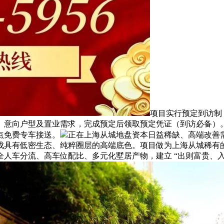
项目实行预定到访制
、意向户型及置业需求，完成预定后领取预定凭证（到访必备）
点免费专车接送。
正在上海从城地盘资本日益稀缺、高端改善
具有低密生态、纯粹圈层的高端底色。项目做为上海从城稀有的 
人车分流、高车位配比、多元化墅居产物，建立 “出则富贵、入