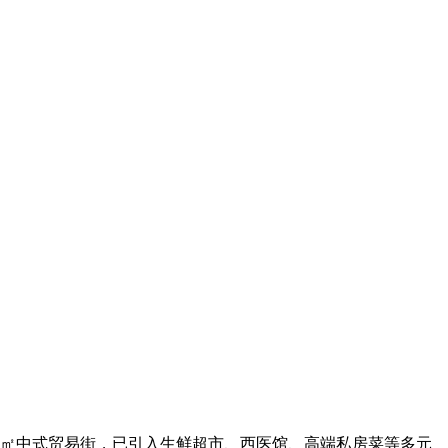
500㎡中式贸易街，已引入生鲜超市、西医馆、高端私房菜等多元