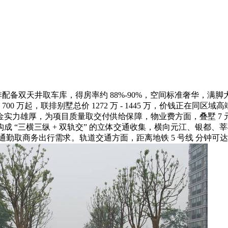
㎡联排配备双天井取车库，得房率约 88%-90%，空间标准奢华，满
价约 700 万起，联排别墅总价 1272 万 - 1445 万，价钱
，为项目质量取交付供给保障，物业费方面，叠墅 7 元 /㎡/ 月，
 “三横三纵 + 双轨交” 的立体交通收集，横向元江、银都、莘
通勤取商务出行需求。轨道交通方面，距离地铁 5 号线 分钟可