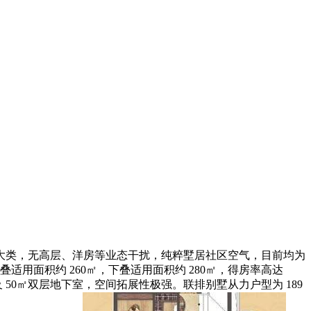
大类，无高层、洋房等业态干扰，纯粹墅居社区空气，目前均为
适用面积约 260㎡，下叠适用面积约 280㎡，得房率高达
㎡花圃及 50㎡双层地下室，空间拓展性极强。联排别墅从力户型为 189