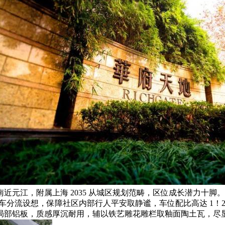
江，附属上海 2035 从城区规划范畴，区位成长潜力十脚。项目
区实行人车分流设想，保障社区内部行人平安取静谧，车位配比高达 
部铝板，质感厚沉耐用，辅以铁艺雕花雕栏取釉面陶土瓦，尽显高