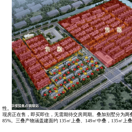
性。
现房正在售，即买即住，无需期待交房周期。叠加别墅分为两叠取三
85%。三叠产物涵盖建面约 135㎡上叠、149㎡中叠，135㎡上叠