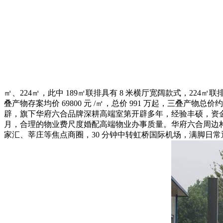
㎡、224㎡，此中 189㎡联排具有 8 米横厅宽阔款式，224
叠产物存案均价 69800 元 /㎡，总价 991 万起，三叠产物总
辟，旗下华府六合品牌深耕高端室第开辟多年，经验丰硕，资金实力雄厚
月，合理的物业费尺度婚配高端物业办事质量。华府六合周边构成
家汇、莘庄等焦点商圈，30 分钟中转虹桥国际机场，满脚日常