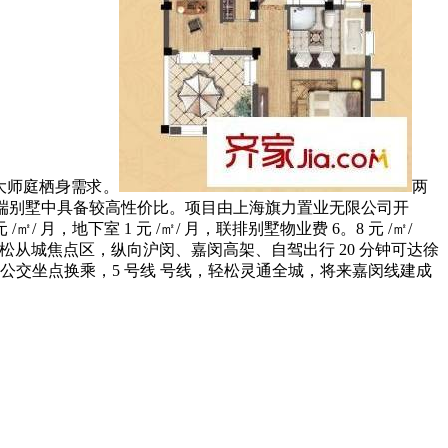
脚大师庭栖身需求。
两
正在同区域高端别墅中具备较高性价比。项目由上海旗力置业无限公司开
地下室 1 元 /㎡/ 月，联排别墅物业费 6。8 元 /㎡/
松从城焦点区，纵向沪闵、嘉闵高架、自驾出行 20 分钟可达徐
达公交坐点换乘，5 号线 号线，轻松灵通全城，将来嘉闵线建成