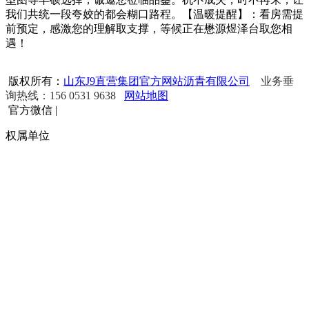
我们共统一段夸姣的都会糊口路程。【温暖提醒】：看房需提
前预定，感激您的理解取支撑，等候正在懋源煜泽台取您相
遇！
版权所有：
山东J9直营集团官方网站沥青有限公司
业务垂
询热线：156 0531 9638
网站地图
官方微信
|
权属单位