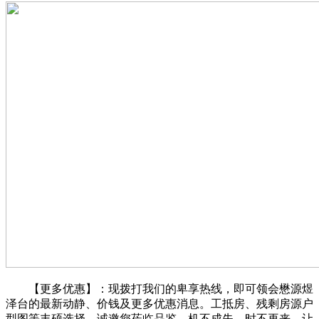
【更多优惠】：现拨打我们的卑享热线，即可领会懋源煜
泽台的最新动静、价钱及更多优惠消息。工抵房、残剩房源户
型图等丰硕选择，诚邀您莅临品鉴。机不成失，时不再来，让