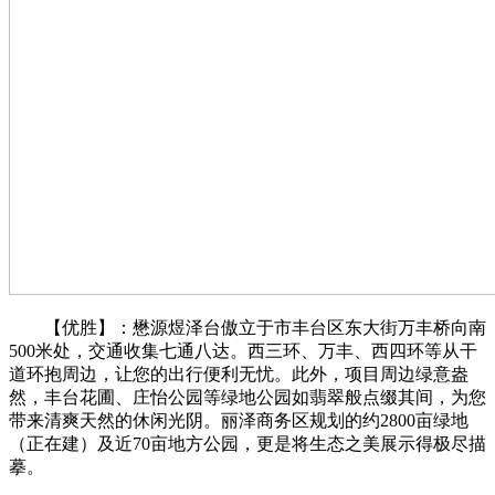
【优胜】：懋源煜泽台傲立于市丰台区东大街万丰桥向南
500米处，交通收集七通八达。西三环、万丰、西四环等从干
道环抱周边，让您的出行便利无忧。此外，项目周边绿意盎
然，丰台花圃、庄怡公园等绿地公园如翡翠般点缀其间，为您
带来清爽天然的休闲光阴。丽泽商务区规划的约2800亩绿地
（正在建）及近70亩地方公园，更是将生态之美展示得极尽描
摹。