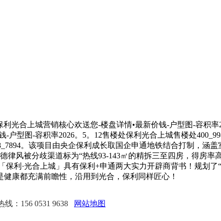
光合上城营销核心欢送您-楼盘详情•最新价钱-户型图-容积率20
图-容积率2026。5。12售楼处保利光合上城售楼处400_998_7
8_7894。该项目由央企保利成长取国企申通地铁结合打制，涵盖室
律风被分歧渠道标为“热线93-143㎡的精拆三至四房，得房率高达
「保利·光合上城」具有保利+申通两大实力开辟商背书！规划了“
是健康都充满前瞻性，沿用到光合，保利同样匠心！
：156 0531 9638
网站地图