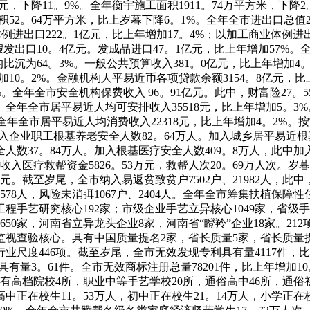
亿元，下降11。9%。全年衡宇施工面积1911。74万平方米，下降
积52。64万平方米，比上岁暮下降6。1%。全年全市进出口总值2
体例进出口222。1亿元，比上年增加17。4%；以加工商业体例进出
发出口10。4亿元。发成品进口47。1亿元，比上年增加57%。
比沉为64。3%。一般公共预算收入381。0亿元，比上年增加4
加10。2%。金融机构人平易近币各项贷款余额3154。8亿元，比
%。全年全市安全机构保费收入 96。91亿元。此中，财富险27。5
元。全年全市居平易近人均可安排收入35518元，比上年增加5。3
。全年全市居平易近人均消费收入22318元，比上年增加4。2%。
加入企业职工根基养老安全人数82。64万人。加入城乡居平易近
安全人数37。84万人。加入根基医疗安全人数409。8万人，此中
收入医疗救帮资金5826。53万元，救帮人次20。69万人次。岁暮
元。截至岁尾，全市纳入易返贫致贫户7502户、21982人，此中，边
19578人，风险未消弭1067户、2404人。全年全市筹集扶植保
工程手艺研究核心192家；市级企业手艺立异核心1049家，省级
650家，河南省立异龙头企业8家，河南省“瞪羚”企业18家。21
视查验核心。具有中国质量提名2家，省长质量5家，省长质量提名
业尺度446项。截至岁尾，全市无效发现专利具有量4117件，比
具有量3。61件。全市无效商标注册总量78201件，比上年增加
高档院校4所，职业中等手艺学校20所，通俗高中46所，通俗初中
中正在校生11。53万人，初中正在校生21。14万人，小学正在