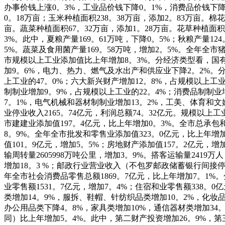
办事价钱上涨0。3%，工业品价钱下降0。1%，消费品价钱下降0
0。18万亩；玉米种植面积238。38万亩，添加2。83万亩。棉
亩。蔬菜种植面积67。32万亩，添加1。28万亩。花草种植面积6
3%。此中，夏粮产量169。61万吨，下降0。5%；秋粮产量12
5%。蔬菜及食用菌产量169。58万吨，增加2。5%。全年全市
市规模以上工业添加值比上年增加8。3%。分经济类型看，国有
加9。6%，电力、热力、燃气及水出产和供应业下降2。2%。
上工业的47。0%；六大新兴财产增加12。8%，占规模以上工业
制制业增加9。9%，占规模以上工业的22。4%；消费品制制
7。1%，电气机械和器材制制业增加13。2%，工美、体育和
业停业收入2165。74亿元，利润总额74。32亿元。规模以上
市建建业添加值197。4亿元，比上年增加0。3%。全市总承包
8。9%。全年全市批发和零售业添加值323。0亿元，比上年增
值101。9亿元，增加5。5%；房地财产添加值157。2亿元，增
输周转量2605998万吨公里，增加3。9%。搭客运输量2419
增加18。3 %；邮政行业营业收入（不包罗邮政储蓄银行间接停业收
年全市社会消费品零售总额1869。7亿元，比上年增加7。1%。
业零售额1531。7亿元，增加7。4%；住宿和业零售额338。
类增加14。9%，服拆、鞋帽、针纺织品类增加10。2%，化妆品
办公用品类下降4。8%，家具类增加10%，通信器材类增加34
同）比上年增加5。4%。此中，第二财产投资增加26。9%，第