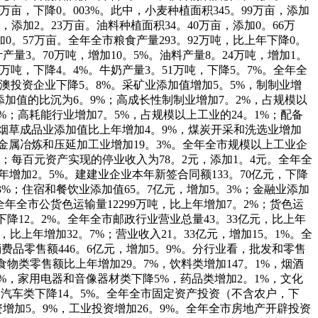
万亩，下降0。003%。此中，小麦种植面积345。99万亩，添加
，添加2。23万亩。油料种植面积34。40万亩，添加0。66万
加0。57万亩。全年全市粮食产量293。92万吨，比上年下降0。
叶产量3。70万吨，增加10。5%。油料产量8。24万吨，增加1。
3万吨，下降4。4%。牛奶产量3。51万吨，下降5。7%。全年全
澳投资企业下降5。8%。采矿业添加值增加5。5%，制制业增
添加值的比沉为6。9%；高成长性制制业增加7。2%，占规模以
7%；高耗能行业增加7。5%，占规模以上工业的24。1%；配备
，烟草成品业添加值比上年增加4。9%，煤炭开采和洗选业增加
色金属冶炼和压延加工业增加19。3%。全年全市规模以上工业企
9元；每百元资产实现的停业收入为78。2元，添加1。4元。全年全
年增加2。5%。建建业企业本年新签合同额133。70亿元，下降
3%；住宿和餐饮业添加值65。7亿元，增加5。3%；金融业添加
。全年全市公货色运输量12299万吨，比上年增加7。2%；货色运
年下降12。2%。全年全市邮政行业营业总量43。33亿元，比上年
，比上年增加32。7%；营业收入21。33亿元，增加15。1%。全
消费品零售额446。6亿元，增加5。9%。分行业看，批发和零售
食物类零售额比上年增加29。7%，饮料类增加147。1%，烟酒
。3%，家用电器和音像器材类下降5%，药品类增加2。1%，文化
，汽车类下降14。5%。全年全市固定资产投资（不含农户，下
资增加5。9%，工业投资增加26。9%。全年全市房地产开辟投资