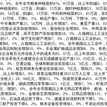
。6%。全年全市粮食种植面积674。95万亩，比上年削减0。02
花种植面积0。12万亩，削减0。15万亩。烟叶种植面积21。30万亩
0。54万亩，削减0。13万亩。中药材种植面积21。81万亩，添
4。31万吨，下降0。1%。棉花产量0。01万吨，下降58。9%。烟
猪牛羊禽肉产量25。54万吨，比上年增加7。6%。禽蛋产量14。0
控股企业添加值增加6。3%；股份制企业增加8。6%，外商及港
分沉点财产看，高手艺财产添加值增加18。5%，占规模以上工业
的17。2%；保守支柱财产增加7。3%，占规模以上工业的44。
业增加8。1%，占规模以上工业的35。0%。全年规模以上工业中
文娱用品制制业增加10。9%，非金属矿物成品业增加8。2%，有
工业企业每百元停业收入中的成本为85。67元，比上年添加0。8
和专业承包天分建建业企业完成建建业总产值133。65亿元，比上
加6。3%；交通运输、仓储和邮政业添加值124。5亿元，增加3。
加4。0%；租赁和商务办事业添加值260。7亿元，增加25。9%
万人，比上年增加3。0%；搭客运输周转量283132万人公里，比上
入）28。04亿元，增加12。7%。快递营业量46453。41万件
分城乡看，城镇消费品零售额1423。1亿元，增加7。5%；村落
0亿元，增加5。6%。全年全市限额以上单元商品零售额中，粮油、
类增加40。1%，金银珠宝类增加69。2%，日用品类增加115
。5%，石油及成品类下降4。7%，建建及拆潢材料类下降5。5%
三财产投资下降4。2%。根本设备投资增加1。8%，平易近间投