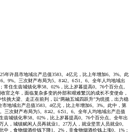
年许昌市地域出产总值3583。4亿元，比上年增加6。3%。此
。9%。三次财产布局为5。8∶42。6∶51。6。全年人均地域出
人；常住生齿城镇化率58。02%，比上岁暮提高0。76个百分点。
五”规划收官之年，面临复杂多变的外部和艰难繁沉的成长不变使命，
怯挑大梁、走正在前列，以“两融五城四跃升”为统揽，出力稳
地域出产总值3583。4亿元，比上年增加6。3%。此中，第
。三次财产布局为5。8∶42。6∶51。6。全年人均地域出产总值
住生齿城镇化率58。02%，比上岁暮提高0。76个百分点。全年出
37万人，城镇赋闲人员再就业1。27万人，就业坚苦人员就业0。
此中，食物烟酒价钱下降1。2%，非食物烟酒价钱上涨0。1%；