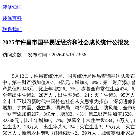
装修知识
装修百科
联系我们
2025年许昌市国平易近经济和社会成长统计公报发
访问次数：
发布时间：2026-05-15 23:56
5月12日，许昌市统计局、国度统计局许昌查询拜访队发布20
中，第一财产添加值207。3亿元，增加3。4%；第二财产添加值1
产总值82348元，比上年增加6。7%。岁暮全市常住生齿434
全年出生生齿2。28万人，出生率为5。24；灭亡生齿3。95万
全市上下以习新时代中国特色社会从义思惟为指点，深切进修贯
增加、扩内需、强立异、调布局、惠平易近生、防风险，全市经
一财产添加值207。3亿元，增加3。4%；第二财产添加值1528
82348元，比上年增加6。7%。岁暮全市常住生齿434。6万
生生齿2。28万人，出生率为5。24；灭亡生齿3。95万人，灭
56万人，新增农村劳动力转移就业2。39万人，城镇零就业家