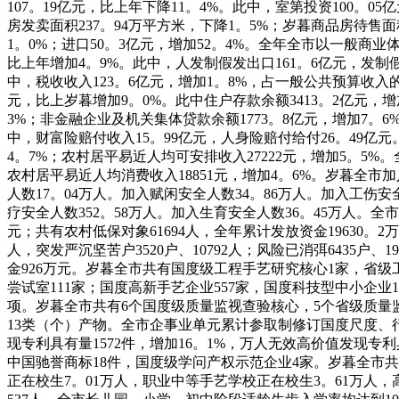
107。19亿元，比上年下降11。4%。此中，室第投资100。05
房发卖面积237。94万平方米，下降1。5%；岁暮商品房待售面
1。0%；进口50。3亿元，增加52。4%。全年全市以一般商业
比上年增加4。9%。此中，人发制假发出口161。6亿元，发制假
中，税收收入123。6亿元，增加1。8%，占一般公共预算收入的
元，比上岁暮增加9。0%。此中住户存款余额3413。2亿元，增
3%；非金融企业及机关集体贷款余额1773。8亿元，增加7。6
中，财富险赔付收入15。99亿元，人身险赔付给付26。49亿
4。7%；农村居平易近人均可安排收入27222元，增加5。5%
农村居平易近人均消费收入18851元，增加4。6%。岁暮全市
人数17。04万人。加入赋闲安全人数34。86万人。加入工伤
疗安全人数352。58万人。加入生育安全人数36。45万人。全市
元；共有农村低保对象61694人，全年累计发放资金19630。2万
人，突发严沉坚苦户3520户、10792人；风险已消弭6435户、
金926万元。岁暮全市共有国度级工程手艺研究核心1家，省级
尝试室111家；国度高新手艺企业557家，国度科技型中小企业1
项。岁暮全市共有6个国度级质量监视查验核心，5个省级质量监
13类（个）产物。全市企事业单元累计参取制修订国度尺度、行
现专利具有量1572件，增加16。1%，万人无效高价值发现专利
中国驰誉商标18件，国度级学问产权示范企业4家。岁暮全市共有
正在校生7。01万人，职业中等手艺学校正在校生3。61万人，高