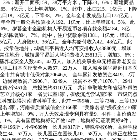
2。3%；新开工面积159。38万平方米，下降23。6%；新建商品
65。4亿元，比上年增加6。1%。此中，出口215。1亿元，下降
口18。3亿元，下降38。2%。全年全市发成品出口172亿元，
全年全市一般公共预算收入192。1亿元，比上年增加4。5%。此
。6%。岁暮全市金融机构人平易近币各项存款余额4184。8亿
上岁暮增加4。7%。此中，住户贷款余额1381。1亿元，增加1。
5亿元，人身险69。36亿元。全年共赔付收入42。48亿元。此
%。按常住地分，城镇居平易近人均可安排收入43880元，增加
按常住地分，城镇居平易近人均消费收入25813元，增加3。6%；
根基养老安全人数245。42万人。加入机关事业单元根基养老安全
加入职工根基医疗安全人数57。22万人，加入城乡居平易近根基医
全市共有城市低保对象20646人，全年累计发放资金8419。2万
缘易致贫户2906户、8249人，脱贫不不变户1076户、2941
障性住房2个451套，总投资约8110万元，共计争取地方和省级补帮资
手艺立异核心1家；省尝试室1家，省级沉点尝试室5家，市级沉点
2项科技获得河南省科学手艺，此中一等9项、二等73项、三等130
2家，河南省质量诚信企业166家，“美豫名品”授权企业10家
上年增加4。9%，万人无效发现专利具有量9。44件；高价值发
10。1%。具有国度地舆标记产物14件，地舆标记证明商标4件，
196所，小学689所，长儿园817所，特殊学校6所。高档学校
校生34。52万人，长儿园正在园长儿10。58万人，特殊正在校生