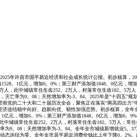
25年许昌市国平易近经济和社会成长统计公报。初步核算，2025
528。1亿元，增加6。0%；第三财产添加值1848。0亿元，增加6
。6万人，此中城镇常住生齿252。2万人，村落常住生齿182。5万
人，灭亡率为9。08；天然增加率为-3。84。2025年是“十四
彻党的二十大和二十届历次全会，聚焦正在落实“两高四出力”中
济连结稳中向好、趋新向优、韧性加强态势。初步核算，全年全市
。1亿元，增加6。0%；第三财产添加值1848。0亿元，增加6。9%
人，此中城镇常住生齿252。2万人，村落常住生齿182。5万人；常
亡率为9。08；天然增加率为-3。84。全年全市城镇新增就业5。
庭动态连结为零。全年全市居平易近消费价钱比上年下降0。2%。