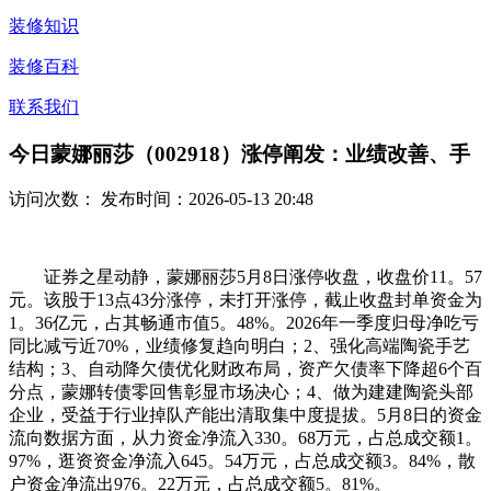
装修知识
装修百科
联系我们
今日蒙娜丽莎（002918）涨停阐发：业绩改善、手
访问次数：
发布时间：2026-05-13 20:48
证券之星动静，蒙娜丽莎5月8日涨停收盘，收盘价11。57
元。该股于13点43分涨停，未打开涨停，截止收盘封单资金为
1。36亿元，占其畅通市值5。48%。2026年一季度归母净吃亏
同比减亏近70%，业绩修复趋向明白；2、强化高端陶瓷手艺
结构；3、自动降欠债优化财政布局，资产欠债率下降超6个百
分点，蒙娜转债零回售彰显市场决心；4、做为建建陶瓷头部
企业，受益于行业掉队产能出清取集中度提拔。5月8日的资金
流向数据方面，从力资金净流入330。68万元，占总成交额1。
97%，逛资资金净流入645。54万元，占总成交额3。84%，散
户资金净流出976。22万元，占总成交额5。81%。