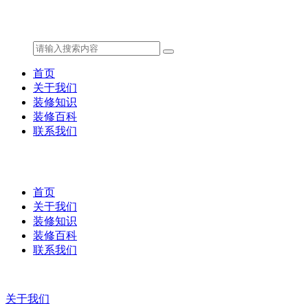
首页
关于我们
装修知识
装修百科
联系我们
首页
关于我们
装修知识
装修百科
联系我们
关于我们