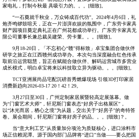
家电礼，打制今秋最 具吸引力的。。。[细致]。
“一石奠就千秋业，万众铸成百代功”。2024年4月6日，礼
炮齐鸣锣鼓喧天，正在一片澎湃欢娱的氛围中，广东劳卡家具
财产园项目奠定典礼正在广州花都成功举行。广东劳卡家具无
限公司董事长兼总裁吴建荣、劳卡董。。。[细致]。
9月18-20日，「不忘初心“赣”得标致」卓宝集团合做伙伴
研学之旅正在江西赣州成功举办。本次勾当深度融合红色传承
取前沿运营聪慧，旨正在赋能合做伙伴、解码运营城市多营业
成长模式，明白卓宝将来以科技取立异为驱动。。。[细致]。
TCT亚洲展尚品宅配沉磅首秀燃爆现场 引领3D打印家居
消费新趋向2026-03-17 20！42！29。
3月27日至30日，广州定制家居展暨轻高定展落幕。做
为“门窗艺术大师”，轩尼斯门窗表态“好房子出格展区”，
以“沐光而居，栖心之境”为从题，交出关于“好房子”的奇特答
卷。展会期间，轩尼斯门窗将好房子的品。。。[细致]？。
当“意大利工艺”从质量加分项沦为质疑核心，进口涂料市
场正信赖泥潭。源于国内部门品牌将“进口”当做——要么把国