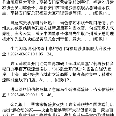
县旗舰店昌大开业，享裕安门窗营销副总刘宇轩、福建沙县建
材协会吴明辉会长、享裕安门窗福建沙县旗舰店总司理余仪
生、享裕安门窗总部福建大区司理黄钢等领。。。[细致]？。
当意式美学深耕台州热土，当色彩艺术联合糊口感情，台
州2026威罗感情色彩发布暨新店启幕勾当收官。勾当现场人气
爆棚、宾客云集，威罗中国董事长张群先生取台州威罗总司理
杨永军先生联袂红星美凯龙台州带领、意大。。。[细致]！
生而闪烁 再创传奇丨享裕安门窗福建沙县旗舰店升级开
业！2024-03-07 10！05！34。
嘉宝莉质量开门红勾当再加码！全域流量嘉宝莉再获抖音
糊口办事百万级流量搀扶，“315质量开门红”勾当告白强势登
岸、上海、成都等焦点城市支流商圈，抢占高位集中，精准引
流赋能至线下门店。&。。。[细致]？。
进口涂料陷信赖危机？意库马全链溯源鉴证，夯实信赖根
底！2025-08-29 09！15！46。
金九银十，季末家拆盛宴火热！嘉宝莉联袂全国终端门店
推出“超心动的家——央企质量焕新季”大型促销勾当，豪抛百
万补助，多款热销产物优惠升级，叠加多从头品权益取满额抽