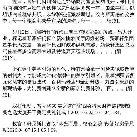
近日，富轩门窗川渝焦点经销商沟通会成功展开，来自川
渝两地的焦点经销商伙伴取总部团队齐聚一堂，围坐共话，以
坦诚沟通凝结共识，以经验碰撞激发新思。没有距离感的交换
中，每一个概念都关乎市场的深耕，每一。。。[细致]。
5月12日，新豪轩门窗佛山海三旗舰店焕新落成，昌大开
业，标记着新豪轩门窗全新SI抽象展厅闪烁登场！新豪轩集团
董事长冯文波、新豪轩集团财政参谋胡志容、新豪轩集团总裁
冯佐星等多位高层带领及特邀嘉宾莅临现场，。。。[细
致]？。
正在这个美学引领的时代，唯有永葆敢于测验考试取改革
的创制力，才能成为时代海潮中的美学引领者。跟着消费者多
元化需求的更新迭代，百利玛老店SI全新升级，力图以簇新的
展现结果，为消费者建立全新的家居消费体验。 百。。。[细
致]。
双核驱动，智见将来 美之选门窗四会特大财产链智制暨
美之选大厦开工奠定典礼礼成！2025-05-22 10！04！33。
收官！轩尼斯门窗以“沐光而居，栖心之境”做答好房子尺
度2026-04-07 15！05！09。