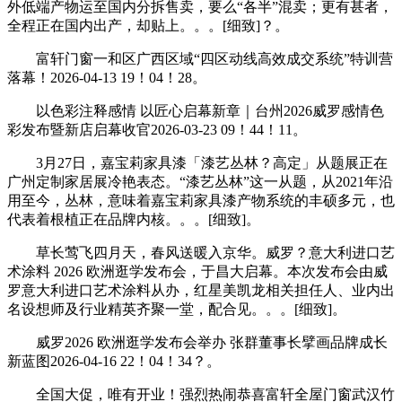
外低端产物运至国内分拆售卖，要么“各半”混卖；更有甚者，
全程正在国内出产，却贴上。。。[细致]？。
富轩门窗一和区广西区域“四区动线高效成交系统”特训营
落幕！2026-04-13 19！04！28。
以色彩注释感情 以匠心启幕新章｜台州2026威罗感情色
彩发布暨新店启幕收官2026-03-23 09！44！11。
3月27日，嘉宝莉家具漆「漆艺丛林？高定」从题展正在
广州定制家居展冷艳表态。“漆艺丛林”这一从题，从2021年沿
用至今，丛林，意味着嘉宝莉家具漆产物系统的丰硕多元，也
代表着根植正在品牌内核。。。[细致]。
草长莺飞四月天，春风送暖入京华。威罗？意大利进口艺
术涂料 2026 欧洲逛学发布会，于昌大启幕。本次发布会由威
罗意大利进口艺术涂料从办，红星美凯龙相关担任人、业内出
名设想师及行业精英齐聚一堂，配合见。。。[细致]。
威罗2026 欧洲逛学发布会举办 张群董事长擘画品牌成长
新蓝图2026-04-16 22！04！34？。
全国大促，唯有开业！强烈热闹恭喜富轩全屋门窗武汉竹