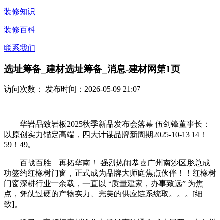
装修知识
装修百科
联系我们
选址筹备_建材选址筹备_消息-建材网第1页
访问次数：
发布时间：2026-05-09 21:07
华岩品致岩板2025秋季新品发布会落幕 伍剑锋董事长：
以原创实力锚定高端，四大计谋品牌新周期2025-10-13 14！
59！49。
百战百胜，再拓华南！ 强烈热闹恭喜广州南沙区肜总成
功签约红橡树门窗，正式成为品牌大师庭焦点伙伴！！红橡树
门窗深耕行业十余载，一直以 “质量建家，办事致远” 为焦
点，凭仗过硬的产物实力、完美的供应链系统取。。。[细
致]。