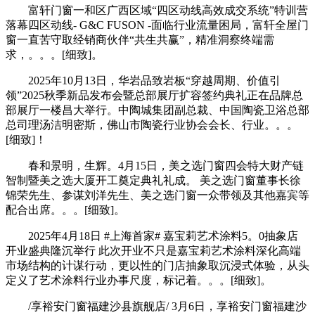
富轩门窗一和区广西区域“四区动线高效成交系统”特训营
落幕四区动线- G&C FUSON -面临行业流量困局，富轩全屋门
窗一直苦守取经销商伙伴“共生共赢”，精准洞察终端需
求，。。。[细致]。
2025年10月13日，华岩品致岩板“穿越周期、价值引
领”2025秋季新品发布会暨总部展厅扩容签约典礼正在品牌总
部展厅一楼昌大举行。中陶城集团副总裁、中国陶瓷卫浴总部
总司理汤洁明密斯，佛山市陶瓷行业协会会长、行业。。。
[细致]！
春和景明，生辉。4月15日，美之选门窗四会特大财产链
智制暨美之选大厦开工奠定典礼礼成。 美之选门窗董事长徐
锦荣先生、参谋刘洋先生、美之选门窗一众带领及其他嘉宾等
配合出席。。。[细致]。
2025年4月18日 #上海首家# 嘉宝莉艺术涂料5。0抽象店
开业盛典隆沉举行 此次开业不只是嘉宝莉艺术涂料深化高端
市场结构的计谋行动，更以性的门店抽象取沉浸式体验，从头
定义了艺术涂料行业办事尺度，标记着。。。[细致]。
/享裕安门窗福建沙县旗舰店/ 3月6日，享裕安门窗福建沙