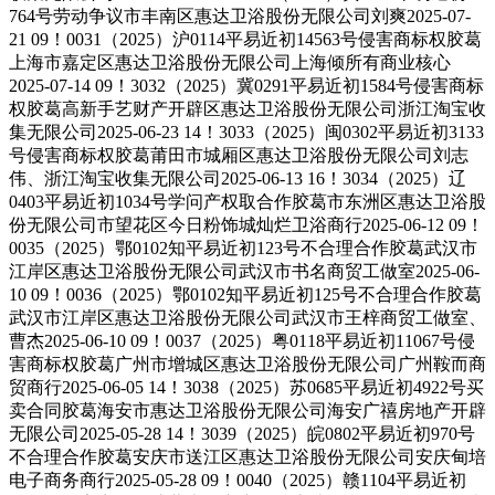
764号劳动争议市丰南区惠达卫浴股份无限公司刘爽2025-07-
21 09！0031（2025）沪0114平易近初14563号侵害商标权胶葛
上海市嘉定区惠达卫浴股份无限公司上海倾所有商业核心
2025-07-14 09！3032（2025）冀0291平易近初1584号侵害商标
权胶葛高新手艺财产开辟区惠达卫浴股份无限公司浙江淘宝收
集无限公司2025-06-23 14！3033（2025）闽0302平易近初3133
号侵害商标权胶葛莆田市城厢区惠达卫浴股份无限公司刘志
伟、浙江淘宝收集无限公司2025-06-13 16！3034（2025）辽
0403平易近初1034号学问产权取合作胶葛市东洲区惠达卫浴股
份无限公司市望花区今日粉饰城灿烂卫浴商行2025-06-12 09！
0035（2025）鄂0102知平易近初123号不合理合作胶葛武汉市
江岸区惠达卫浴股份无限公司武汉市书名商贸工做室2025-06-
10 09！0036（2025）鄂0102知平易近初125号不合理合作胶葛
武汉市江岸区惠达卫浴股份无限公司武汉市王梓商贸工做室、
曹杰2025-06-10 09！0037（2025）粤0118平易近初11067号侵
害商标权胶葛广州市增城区惠达卫浴股份无限公司广州鞍而商
贸商行2025-06-05 14！3038（2025）苏0685平易近初4922号买
卖合同胶葛海安市惠达卫浴股份无限公司海安广禧房地产开辟
无限公司2025-05-28 14！3039（2025）皖0802平易近初970号
不合理合作胶葛安庆市送江区惠达卫浴股份无限公司安庆甸培
电子商务商行2025-05-28 09！0040（2025）赣1104平易近初