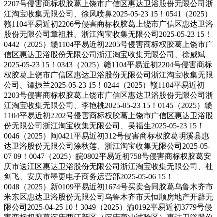
2207号侵害商标权胶葛上饶市广信区惠达卫浴股份无限公司浙
江淘宝收集无限公司、徐凤喷鼻2025-05-23 15！0541（2025）
赣1104平易近初2206号侵害商标权胶葛上饶市广信区惠达卫浴
股份无限公司章祖胜、浙江淘宝收集无限公司2025-05-23 15！
0442（2025）赣1104平易近初2205号侵害商标权胶葛上饶市广
信区惠达卫浴股份无限公司浙江淘宝收集无限公司、徐威斌
2025-05-23 15！0343（2025）赣1104平易近初2204号侵害商标
权胶葛上饶市广信区惠达卫浴股份无限公司浙江淘宝收集无限
公司、谭振兰2025-05-23 15！0244（2025）赣1104平易近初
2203号侵害商标权胶葛上饶市广信区惠达卫浴股份无限公司浙
江淘宝收集无限公司、李艳桃2025-05-23 15！0145（2025）赣
1104平易近初2202号侵害商标权胶葛上饶市广信区惠达卫浴股
份无限公司浙江淘宝收集无限公司、吴福生2025-05-23 15！
0046（2025）闽0421平易近初312号侵害商标权胶葛明溪县惠
达卫浴股份无限公司涂秋莲、浙江淘宝收集无限公司2025-05-
07 09！0047（2025）皖0802平易近初758号侵害商标权胶葛安
庆市送江区惠达卫浴股份无限公司浙江淘宝收集无限公司、杜
剑飞、安庆市墨更电子商务运营部2025-05-06 15！
0048（2025）新0109平易近初1674号买卖合同胶葛乌鲁木齐市
米东区惠达卫浴股份无限公司乌鲁木齐市天恒顺房地产开辟无
限公司2025-04-25 10！3049（2025）渝0192平易近初3779号侵