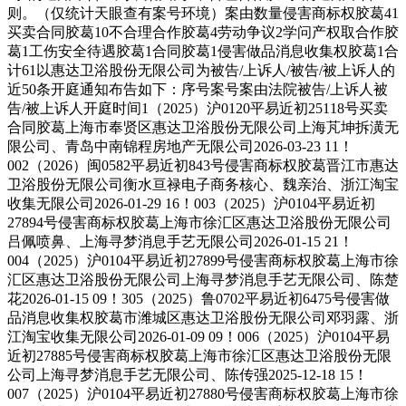
则。（仅统计天眼查有案号环境）案由数量侵害商标权胶葛41
买卖合同胶葛10不合理合作胶葛4劳动争议2学问产权取合作胶
葛1工伤安全待遇胶葛1合同胶葛1侵害做品消息收集权胶葛1合
计61以惠达卫浴股份无限公司为被告/上诉人/被告/被上诉人的
近50条开庭通知布告如下：序号案号案由法院被告/上诉⼈被
告/被上诉人开庭时间1（2025）沪0120平易近初25118号买卖
合同胶葛上海市奉贤区惠达卫浴股份无限公司上海芃坤拆潢无
限公司、青岛中南锦程房地产无限公司2026-03-23 11！
002（2026）闽0582平易近初843号侵害商标权胶葛晋江市惠达
卫浴股份无限公司衡水亘禄电子商务核心、魏亲治、浙江淘宝
收集无限公司2026-01-29 16！003（2025）沪0104平易近初
27894号侵害商标权胶葛上海市徐汇区惠达卫浴股份无限公司
吕佩喷鼻、上海寻梦消息手艺无限公司2026-01-15 21！
004（2025）沪0104平易近初27899号侵害商标权胶葛上海市徐
汇区惠达卫浴股份无限公司上海寻梦消息手艺无限公司、陈楚
花2026-01-15 09！305（2025）鲁0702平易近初6475号侵害做
品消息收集权胶葛市潍城区惠达卫浴股份无限公司邓羽露、浙
江淘宝收集无限公司2026-01-09 09！006（2025）沪0104平易
近初27885号侵害商标权胶葛上海市徐汇区惠达卫浴股份无限
公司上海寻梦消息手艺无限公司、陈传强2025-12-18 15！
007（2025）沪0104平易近初27880号侵害商标权胶葛上海市徐