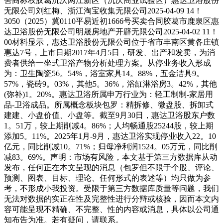
害商标权胶葛沉庆两江新区（沉庆商业试验区）惠达卫浴股份
无限公司刘红梅、浙江淘宝收集无限公司2025-04-09 14！
3050（2025）冀0110平易近初1666号买卖合同胶葛市鹿泉区惠
达卫浴股份无限公司明晟房地产开辟无限公司2025-04-02 11！
00材料显示，惠达卫浴股份无限公司位于省市丰南区黄各庄镇
惠达7号，上市日期2017年4月5日，研发、出产和发卖，为消
费者供给一坐式卫浴产物分析处理方案。从停业务收入形成
为：卫生陶瓷56。54%，浴室家具14。88%，五金洁具9。
57%，瓷砖9。03%，其他5。36%，浴缸淋浴房3。42%，其他
(弥补)1。20%。惠达卫浴所属申万行业为：轻工制制-家居用
品-卫浴成品。所属概念板块包罗：精拆修、微盘股、拆卸式
建建、小盘价值、小盘等。截至9月30日，惠达卫浴股东户数
1。51万，较上期削减4。86%；人均畅通股25244股，较上期
添加5。11%。2025年1月-9月，惠达卫浴实现停业收入22。10
亿元，同比削减10。71%；归母净利润1524。05万元，同比削
减83。69%。声明：市场有风险，本文基于第三方数据库从动
发布，任何正在本文呈现的消息（包罗但不限于个股、评论、
预测、图表、目标、理论、任何形式的表述等）均只做为参
考，不形成小我投资。受限于第三方数据库质量等问题，我们
无法对数据的实正在性及完整性进行分辩或核验，因而本文内
容可能呈现不精确、不完整、性的内容或消息，具体以公司通
知布告为准。若有疑问，请联系。