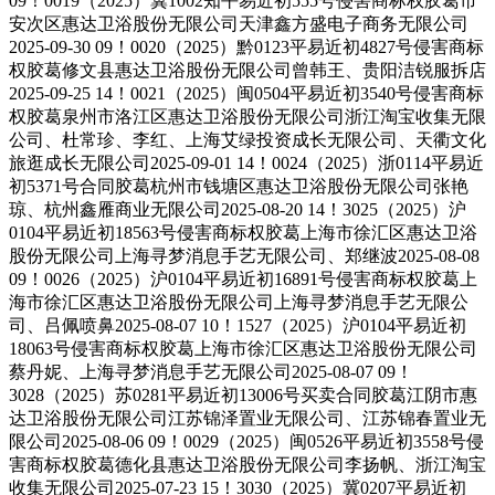
09！0019（2025）冀1002知平易近初555号侵害商标权胶葛市
安次区惠达卫浴股份无限公司天津鑫方盛电子商务无限公司
2025-09-30 09！0020（2025）黔0123平易近初4827号侵害商标
权胶葛修文县惠达卫浴股份无限公司曾韩王、贵阳洁锐服拆店
2025-09-25 14！0021（2025）闽0504平易近初3540号侵害商标
权胶葛泉州市洛江区惠达卫浴股份无限公司浙江淘宝收集无限
公司、杜常珍、李红、上海艾绿投资成长无限公司、天衢文化
旅逛成长无限公司2025-09-01 14！0024（2025）浙0114平易近
初5371号合同胶葛杭州市钱塘区惠达卫浴股份无限公司张艳
琼、杭州鑫雁商业无限公司2025-08-20 14！3025（2025）沪
0104平易近初18563号侵害商标权胶葛上海市徐汇区惠达卫浴
股份无限公司上海寻梦消息手艺无限公司、郑继波2025-08-08
09！0026（2025）沪0104平易近初16891号侵害商标权胶葛上
海市徐汇区惠达卫浴股份无限公司上海寻梦消息手艺无限公
司、吕佩喷鼻2025-08-07 10！1527（2025）沪0104平易近初
18063号侵害商标权胶葛上海市徐汇区惠达卫浴股份无限公司
蔡丹妮、上海寻梦消息手艺无限公司2025-08-07 09！
3028（2025）苏0281平易近初13006号买卖合同胶葛江阴市惠
达卫浴股份无限公司江苏锦泽置业无限公司、江苏锦春置业无
限公司2025-08-06 09！0029（2025）闽0526平易近初3558号侵
害商标权胶葛德化县惠达卫浴股份无限公司李扬帆、浙江淘宝
收集无限公司2025-07-23 15！3030（2025）冀0207平易近初