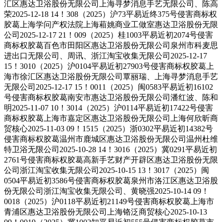
汇区惠达卫浴股份无限公司上海寻梦消息手艺无限公司、陈高
荣2025-12-18 14！308（2025）沪73平易近终375号侵害商标权
胶葛上海学问产权法院上海葙姚商业工做室惠达卫浴股份无限
公司2025-12-17 21！009（2025）桂1003平易近初2074号侵害
商标权胶葛百色市田阳区惠达卫浴股份无限公司泉州市科麦思
进出口无限公司、周讯、浙江淘宝收集无限公司2025-12-17
15！3010（2025）沪0104平易近初27903号侵害商标权胶葛上
海市徐汇区惠达卫浴股份无限公司覃丽瑞、上海寻梦消息手艺
无限公司2025-12-17 15！0011（2025）闽0583平易近初16102
号侵害商标权胶葛南安市惠达卫浴股份无限公司潘红波、陈和
明2025-11-07 10！3014（2025）沪0114平易近初17422号侵害
商标权胶葛上海市嘉定区惠达卫浴股份无限公司上海何欣昕商
贸核心2025-11-03 09！1515（2025）浙0302平易近初14382号
侵害商标权胶葛温州市鹿城区惠达卫浴股份无限公司温州杜维
特卫浴无限公司2025-10-28 14！3016（2025）冀0291平易近初
2761号侵害商标权胶葛高新手艺财产开辟区惠达卫浴股份无限
公司浙江淘宝收集无限公司2025-10-15 13！3017（2025）闽
0504平易近初3586号侵害商标权胶葛泉州市洛江区惠达卫浴股
份无限公司浙江淘宝收集无限公司、黄晓强2025-10-14 09！
0018（2025）沪0118平易近初21149号侵害商标权胶葛上海市
青浦区惠达卫浴股份无限公司上海铬泛商贸核心2025-10-13